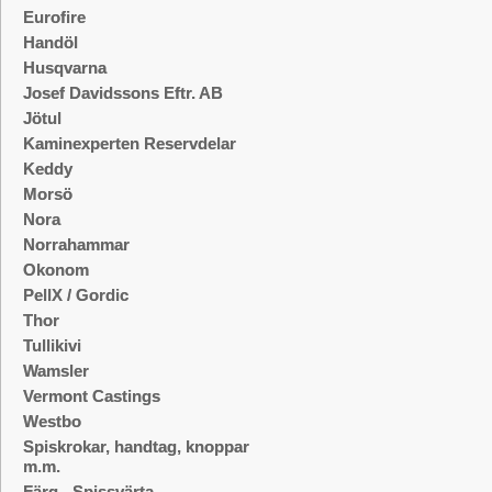
Eurofire
Handöl
Husqvarna
Josef Davidssons Eftr. AB
Jötul
Kaminexperten Reservdelar
Keddy
Morsö
Nora
Norrahammar
Okonom
PellX / Gordic
Thor
Tullikivi
Wamsler
Vermont Castings
Westbo
Spiskrokar, handtag, knoppar
m.m.
Färg - Spissvärta