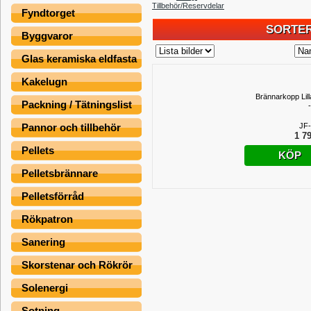
Tillbehör/Reservdelar
Fyndtorget
SORTER
Byggvaror
Glas keramiska eldfasta
Kakelugn
Brännarkopp Lill
Packning / Tätningslist
JF
Pannor och tillbehör
1 79
Pellets
KÖP
Pelletsbrännare
Pelletsförråd
Rökpatron
Sanering
Skorstenar och Rökrör
Solenergi
Sotning