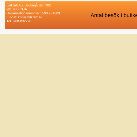
Eldkraft AB, Backagården 302
281 93 FINJA
Organisationsnummer 559058-4909
Antal besök i buti
E-post: info@eldkraft.se
Tel 0708-832270