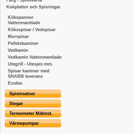
Kokplattor och Spisringar
Kökspannor
Vattenmantlade
Köksspisar / Vedspisar
Murspisar
Pelletskaminer
Vedkamin
Vedkamin Vattenmantlade
Utegrill - Utespis mm.
Spisar kaminer med
SNABB leverans
Ecofan
Spisinsatser
Stegar
Termometer Mätinst.
Värmepumpar