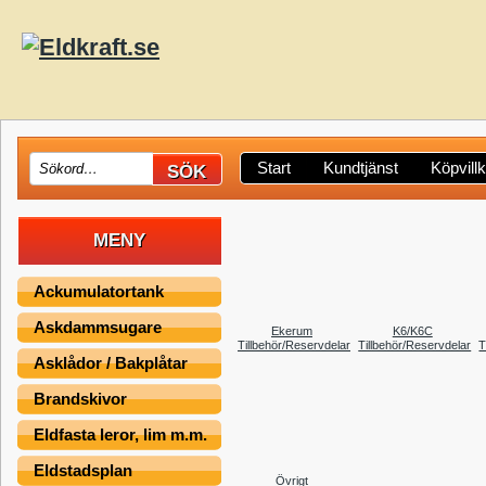
Start
Kundtjänst
Köpvill
MENY
Ackumulatortank
Askdammsugare
Ekerum
K6/K6C
Tillbehör/Reservdelar
Tillbehör/Reservdelar
T
Asklådor / Bakplåtar
Brandskivor
Eldfasta leror, lim m.m.
Eldstadsplan
Övrigt