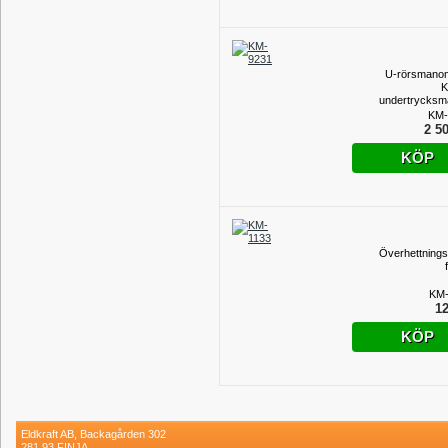
U-rörsmano
K
undertrycksm
komplett med 
KM-
2 50
KÖP
Överhettning
KM-
12
KÖP
Eldkraft AB, Backagården 302
281 93 FINJA