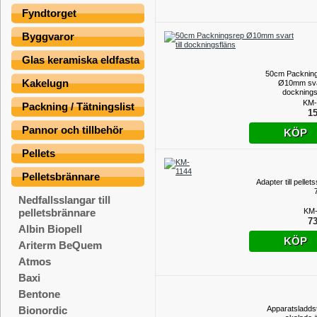
Fyndtorget
Byggvaror
Glas keramiska eldfasta
50cm Packnin
Kakelugn
Ø10mm svart
docknings
KM-
Packning / Tätningslist
15
Pannor och tillbehör
KÖP
Pellets
Pelletsbrännare
Adapter till pellet
Nedfallsslangar till
KM-
pelletsbrännare
73
Albin Biopell
KÖP
Ariterm BeQuem
Atmos
Baxi
Bentone
Apparatsladdst
Bionordic