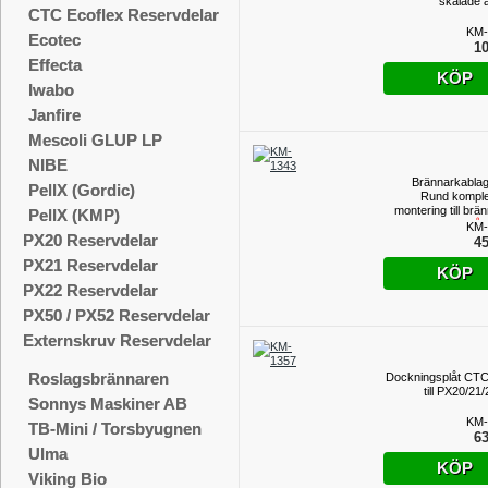
skalade 
CTC Ecoflex Reservdelar
KM-
Ecotec
10
Effecta
KÖP
Iwabo
Janfire
Mescoli GLUP LP
NIBE
Brännarkabla
PellX (Gordic)
Rund komplet
montering till brä
PellX (KMP)
(UTGÅ
KM-
PX20 Reservdelar
PROD
45
PX21 Reservdelar
KÖP
PX22 Reservdelar
PX50 / PX52 Reservdelar
Externskruv Reservdelar
Roslagsbrännaren
Dockningsplåt CT
till PX20/21
Sonnys Maskiner AB
KM-
TB-Mini / Torsbyugnen
63
Ulma
KÖP
Viking Bio