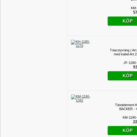
KM-
57
KÖP
Triacstyrning ( Ar
med kabel Art.2
JF-1180
93
KÖP
Tändelement 
BACKER - 
KM-1190
22
KÖP