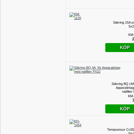
Säkring 15A s
5x
KM-
2
KÖP
Säkring BQ (4A)
Apparatinta
nätfilte
KM-
3
KÖP
Tempsensor Cc05
2m 