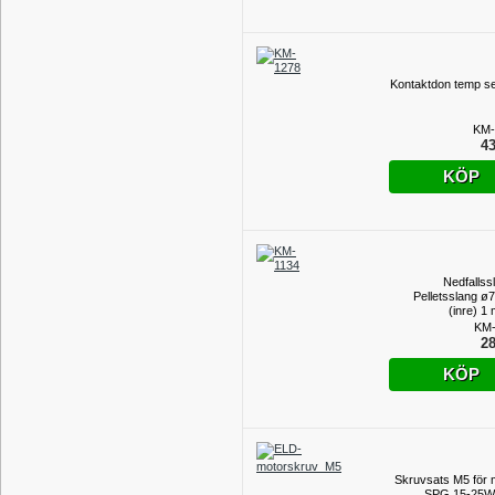
Kontaktdon temp s
KM-
43
KÖP
Nedfallss
Pelletsslang 
(inre) 1
KM-
28
KÖP
Skruvsats M5 för 
SPG 15-25W