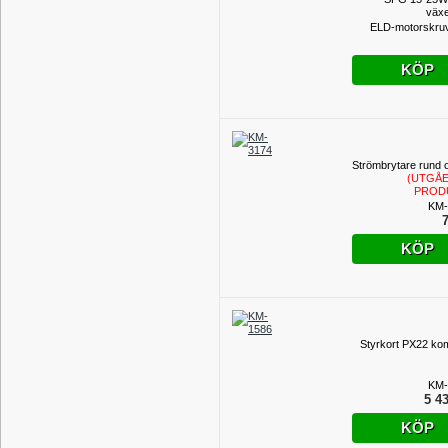
växe
ELD-motorskru
KÖP
Strömbrytare rund o
(UTGÅ
PROD
KM-
7
KÖP
Styrkort PX22 kom
KM-
5 43
KÖP