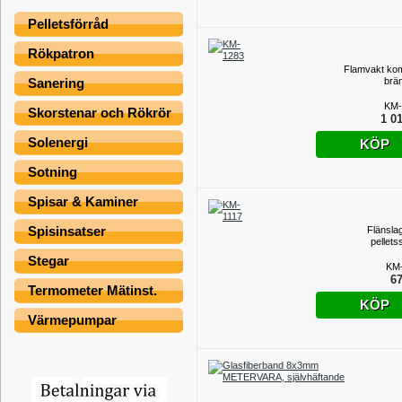
Pelletsförråd
Rökpatron
Flamvakt kom
brä
Sanering
KM-
Skorstenar och Rökrör
1 01
Solenergi
KÖP
Sotning
Spisar & Kaminer
Spisinsatser
Flänslage
pellets
Stegar
KM-
67
Termometer Mätinst.
KÖP
Värmepumpar