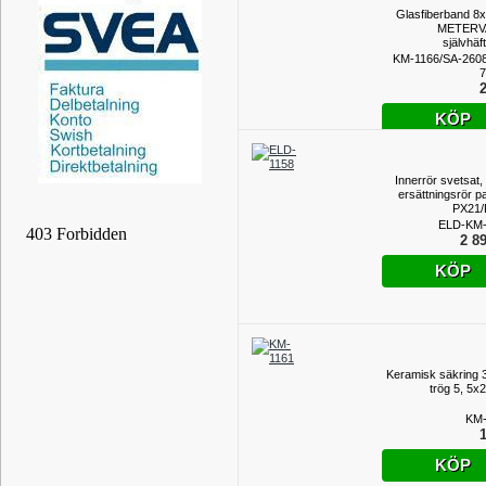
Glasfiberband 
METERV
självhäf
KM-1166/SA-260
7
2
KÖP
Innerrör svetsat,
ersättningsrör p
PX21/
ELD-KM-
2 89
KÖP
Keramisk säkring 
trög 5, 5
KM-
1
KÖP