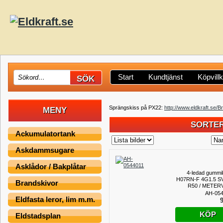
Start
Kundtjänst
Köpvill
Sprängskiss på PX22:
http://www.eldkraft.se/
MENY
SORTER
Ackumulatortank
Askdammsugare
Asklådor / Bakplåtar
4-ledad gummi
H07RN-F 4G1.5 S
Brandskivor
R50 / METER
AH-054
Eldfasta leror, lim m.m.
9
KÖP
Eldstadsplan