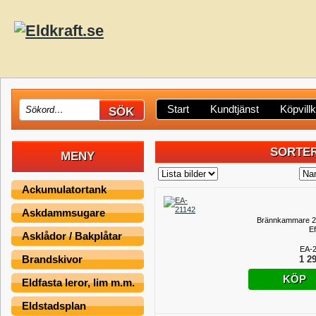
Start
Kundtjänst
Köpvill
SORTER
MENY
Ackumulatortank
Askdammsugare
Brännkammare 2
Ef
Asklådor / Bakplåtar
EA-
Brandskivor
1 29
KÖP
Eldfasta leror, lim m.m.
Eldstadsplan