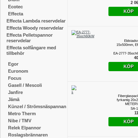
2 06
Ecotec
KÖP
Effecta
Effecta Lambda reservdelar
Effecta Woody reservdelar
Effecta Pelletspannor
reservdelar
Eldstads
15x500mm, Ef
Effecta solfångare med
tillbehör
EA-2777-35och
40
Egor
KÖP
Euronom
Focus
Gasell / Mescoli
Janfire
Fiberglaspac
Jämä
fyrkantig 20
METER
Künzel / Strömsnäspannan
SA-1
11
Metro Therm
Nibe / TMV
KÖP
Relek Elpannor
Roslagsbrännaren