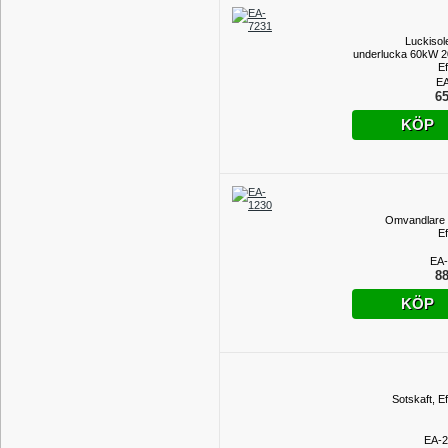
Luckisol
underlucka 60kW 2
Ef
EA
65
KÖP
Omvandlare 
Ef
EA-
88
KÖP
Sotskaft, E
EA-2