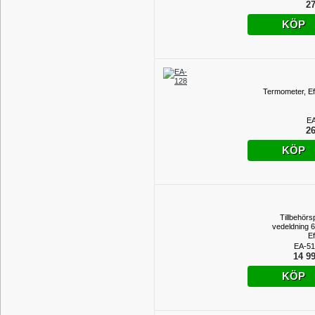
27
KÖP
Termometer, Ef
EA
26
KÖP
Tillbehörs
vedeldning 
Ef
EA-51
14 99
KÖP