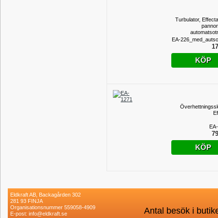
Turbulator, Effecta
panno
automatsotn
EA-226_med_autso
17
KÖP
Överhettningss
Ef
EA-
79
KÖP
Eldkraft AB, Backagården 302
281 93 FINJA
Organisationsnummer 559058-4909
Antal besök i buti
E-post: info@eldkraft.se