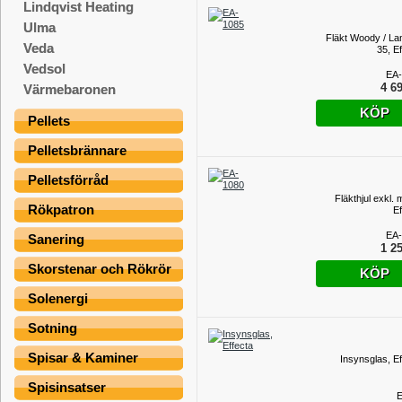
Lindqvist Heating
Ulma
Fläkt Woody / L
Veda
35, E
Vedsol
EA-
4 69
Värmebaronen
KÖP
Pellets
Pelletsbrännare
Pelletsförråd
Fläkthjul exkl. 
Rökpatron
Ef
EA-
Sanering
1 25
Skorstenar och Rökrör
KÖP
Solenergi
Sotning
Spisar & Kaminer
Insynsglas, Ef
Spisinsatser
E