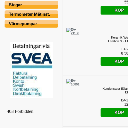
55
Stegar
KÖP
Termometer Mätinst.
Värmepumpar
Keramik Wo
Lambda 35, Ef
EA-
8 50
KÖP
Kondensator fläkt
Ef
EA-1
32
KÖP