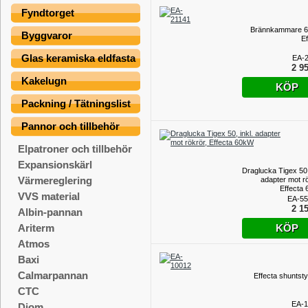
Fyndtorget
Brännkammare 6
Byggvaror
Ef
Glas keramiska eldfasta
EA-
2 95
Kakelugn
KÖP
Packning / Tätningslist
Pannor och tillbehör
Elpatroner och tillbehör
Expansionskärl
Draglucka Tigex 50, 
Värmereglering
adapter mot rö
Effecta
VVS material
EA-55
2 15
Albin-pannan
KÖP
Ariterm
Atmos
Baxi
Calmarpannan
Effecta shuntsty
CTC
EA-1
Diom