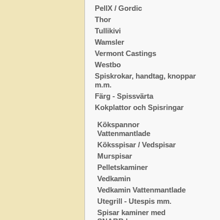
PellX / Gordic
Thor
Tullikivi
Wamsler
Vermont Castings
Westbo
Spiskrokar, handtag, knoppar
m.m.
Färg - Spissvärta
Kokplattor och Spisringar
Kökspannor
Vattenmantlade
Köksspisar / Vedspisar
Murspisar
Pelletskaminer
Vedkamin
Vedkamin Vattenmantlade
Utegrill - Utespis mm.
Spisar kaminer med