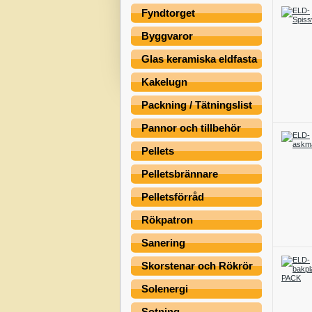
Fyndtorget
Byggvaror
Glas keramiska eldfasta
Kakelugn
Packning / Tätningslist
Pannor och tillbehör
Pellets
Pelletsbrännare
Pelletsförråd
Rökpatron
Sanering
Skorstenar och Rökrör
Solenergi
Sotning