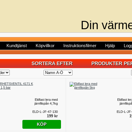
Din värme
Kundtjänst
Köpvillkor
Instruktionsfilmer
Hjälp
Logg
SORTERA EFTER
PRODUKTER PER
Eldfast lera med
Eldfast le
järnfilspån 4,7kg
järnfilsp
ELD-L-JF-47-130
ELD-L-JF-
199 kr
1
KÖP