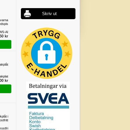
Skriv ut
qvarna
edspis
WS-AI
50 kr
akplåt
akplat
00 kr
kplåt i
ostfritt
ostfri