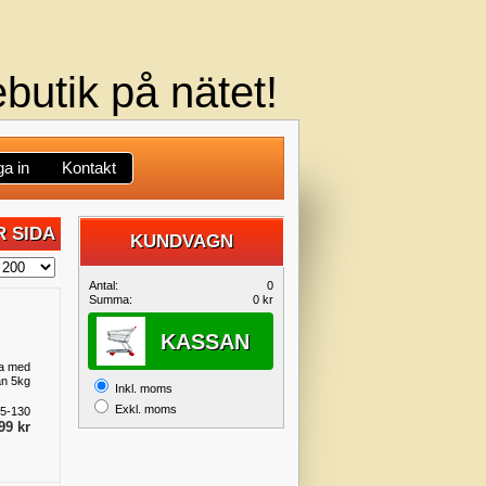
butik på nätet!
a in
Kontakt
 SIDA
KUNDVAGN
DIN
Antal:
0
Summa:
0 kr
KUNDVAGN
KASSAN
ra med
ån 5kg
Inkl. moms
Exkl. moms
5-130
99 kr