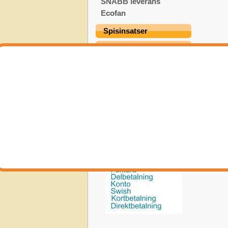
SNABB leverans
Ecofan
Spisinsatser
Stegar
Termometer Mätinst.
Värmepumpar