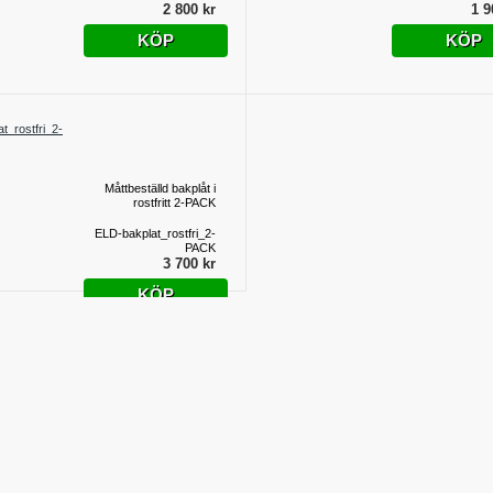
2 800 kr
1 9
KÖP
KÖP
Måttbeställd bakplåt i
rostfritt 2-PACK
ELD-bakplat_rostfri_2-
PACK
3 700 kr
KÖP