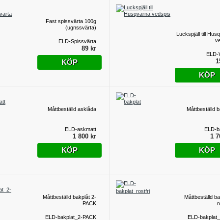
Fast spissvärta 100g
(ugnssvärta)
Luckspjäll till Hus
v
ELD-Spissvärta
89 kr
ELD-
1
KÖP
KÖP
Måttbeställd asklåda
Måttbeställd b
ELD-askmatt
ELD-b
1 800 kr
1 7
KÖP
KÖP
Måttbeställd bakplåt 2-
Måttbeställd ba
PACK
r
ELD-bakplat_2-PACK
ELD-bakplat_r