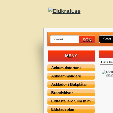
Start
MENY
Ackumulatortank
Askdammsugare
Asklådor / Bakplåtar
Brandskivor
Eldfasta leror, lim m.m.
Eldstadsplan