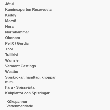
Jötul
Kaminexperten Reservdelar
Keddy
Morsö
Nora
Norrahammar
Okonom
PellX / Gordic
Thor
Tullikivi
Wamsler
Vermont Castings
Westbo
Spiskrokar, handtag, knoppar
m.m.
Färg - Spissvärta
Kokplattor och Spisringar
Kökspannor
Vattenmantlade