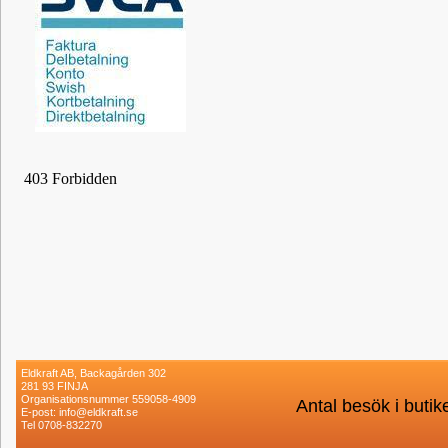
Eldkraft AB, Backagården 302
281 93 FINJA
Organisationsnummer 559058-4909
Antal besök i buti
E-post: info@eldkraft.se
Tel 0708-832270