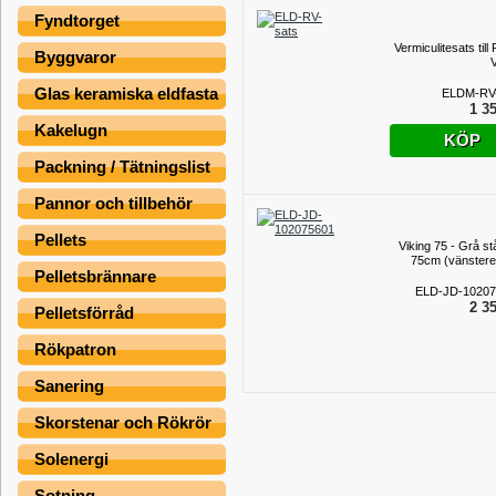
Fyndtorget
Vermiculitesats till
Byggvaror
V
Glas keramiska eldfasta
ELDM-RV-
1 35
Kakelugn
KÖP
Packning / Tätningslist
Pannor och tillbehör
Pellets
Viking 75 - Grå stå
75cm (vänstere
Pelletsbrännare
ELD-JD-10207
2 35
Pelletsförråd
Rökpatron
Sanering
Skorstenar och Rökrör
Solenergi
Sotning