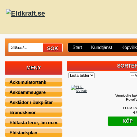
Start
Kundtjänst
Köpvill
SORTER
MENY
Ackumulatortank
Askdammsugare
Vermiculite bakr
Royal V
Asklådor / Bakplåtar
ELDM-RV
Brandskivor
47
KÖP
Eldfasta leror, lim m.m.
Eldstadsplan