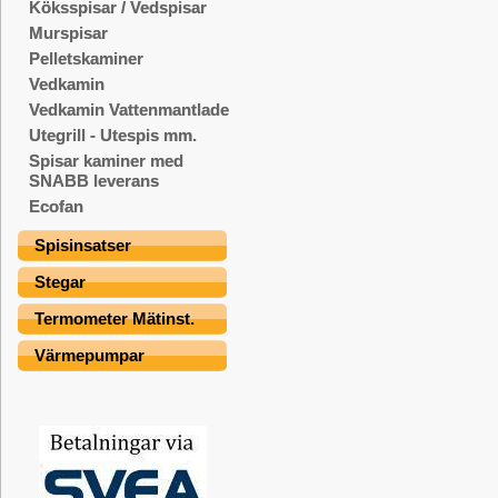
Köksspisar / Vedspisar
Murspisar
Pelletskaminer
Vedkamin
Vedkamin Vattenmantlade
Utegrill - Utespis mm.
Spisar kaminer med
SNABB leverans
Ecofan
Spisinsatser
Stegar
Termometer Mätinst.
Värmepumpar