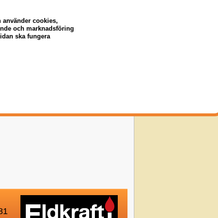
er till
n använder cookies,
sskruv
eende och marknadsföring
sidan ska fungera
19999
0 kr
81