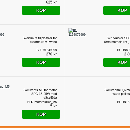
625 kr
KÖP
KÖP
Skarvmuff till plaströr för
Skruvmotor SP
externskruv, Iwabo
6r/m motsols rot.,
IB-1191249999
IB-11980
270 kr
2 8
KÖP
KÖP
Skruvsats M5 för motor
Skruvspiral 1,6 met
SPG 15-25W med
Iwabo pellet
växellåda
ELD-motorskruv_M5
IB-11918
5 kr
KÖP