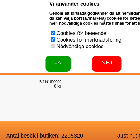
Vi använder cookies
Skruvspiral 2,6 meter till
Skruvspiral 4,3 met
Genom att fortsätta godkänner du att hemsida
Iwabo pelletsskruv
Iwabo pellet
du kan välja bort (avmarkera) cookies för bet
men nödvändiga cookies måste finnas för att 
IB-1191839999
IB-11917
0 kr
Cookies för beteende
Cookies för marknadsföring
Nödvändiga cookies
JA
NEJ
Skruvspiral 6,3 meter till
Iwabo pelletsskruv
IB-1191809999
0 kr
Antal besök i butiken: 2295320
Just nu: 