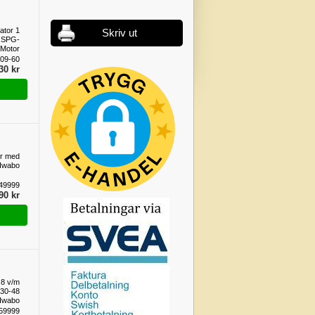
ator 1
Skriv ut
l SPG-
Motor
09-60
30 kr
ör med
 Iwabo
149999
90 kr
 8 v/m
v 30-48
 Iwabo
59999