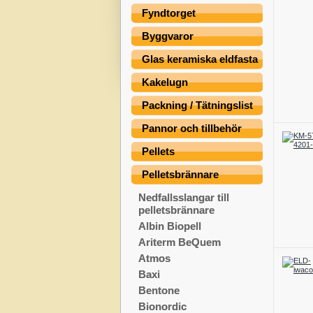
Fyndtorget
Byggvaror
Glas keramiska eldfasta
Kakelugn
Packning / Tätningslist
Pannor och tillbehör
Pellets
Pelletsbrännare
Nedfallsslangar till
pelletsbrännare
Albin Biopell
Ariterm BeQuem
Atmos
Baxi
Bentone
Bionordic