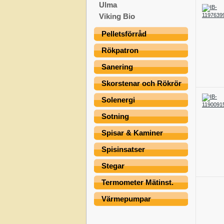
Ulma
Viking Bio
Pelletsförråd
Rökpatron
Sanering
Skorstenar och Rökrör
Solenergi
Sotning
Spisar & Kaminer
Spisinsatser
Stegar
Termometer Mätinst.
Värmepumpar