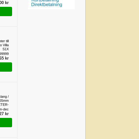
00 kr
er till
o Villa
S1X
99999
65 kr
lang /
 ø65mm
ETER-
VARA
m-dec
27 kr