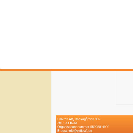
Eldkraft AB, Backagården 302
281 93 FINJA
Organisationsnummer 559058-4909
E-post: info@eldkraft.se