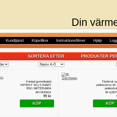
Din värme
Kundtjänst
Köpvillkor
Instruktionsfilmer
Hjälp
Logg
SORTERA EFTER
PRODUKTER PER
4-ledad gummikabel
Fästkrok spir
H07RN-F 4G1.5 SVART
pelletsskruv för
R50 / METERVARA
pelletsbr
AH-0544011
IB-11907
95 kr
KÖP
KÖP