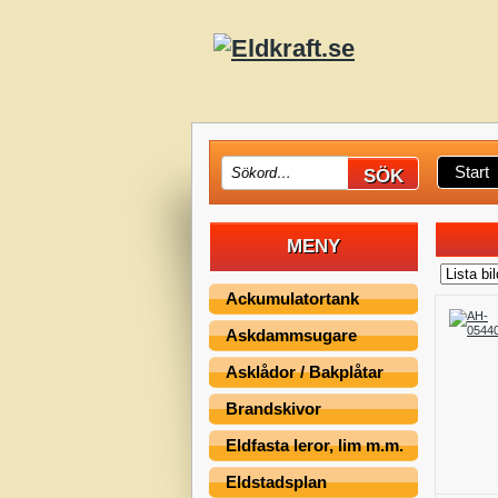
Start
MENY
Ackumulatortank
Askdammsugare
Asklådor / Bakplåtar
Brandskivor
Eldfasta leror, lim m.m.
Eldstadsplan