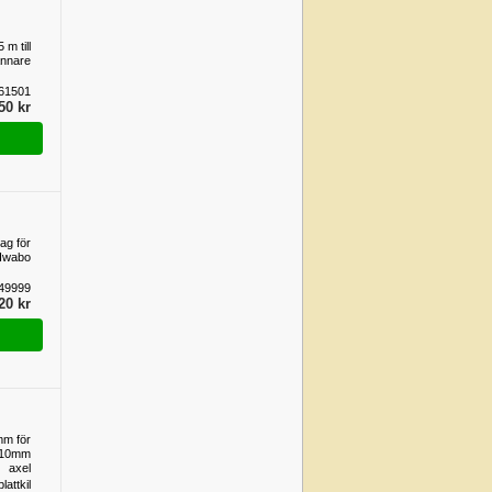
 m till
ännare
61501
50 kr
ag för
 Iwabo
49999
20 kr
5mm för
 10mm
axel
attkil