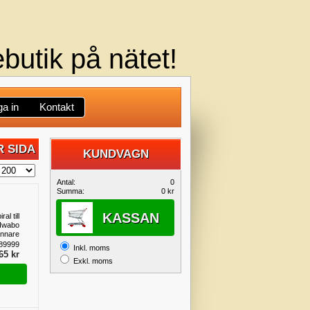
butik på nätet!
a in
Kontakt
 SIDA
KUNDVAGN
DIN
Antal:
0
Summa:
0 kr
KUNDVAGN
KASSAN
al till
 Iwabo
ännare
89999
Inkl. moms
65 kr
Exkl. moms