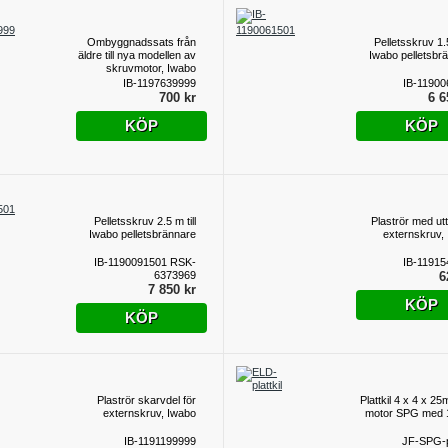
Ombyggnadssats från
Pelletsskruv 1.5
äldre till nya modellen av
Iwabo pelletsbr
skruvmotor, Iwabo
IB-1197639999
IB-11900
700 kr
6 6
KÖP
KÖP
Pelletsskruv 2.5 m till
Plaströr med utt
Iwabo pelletsbrännare
externskruv,
IB-1190091501 RSK-
IB-11915
6373969
6
7 850 kr
KÖP
KÖP
Plaströr skarvdel för
Plattkil 4 x 4 x 2
externskruv, Iwabo
motor SPG med
IB-1191199999
JF-SPG-pl