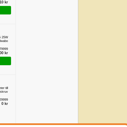
10 kr
G 25W
 Iwabo
79999
00 kr
er till
sskruv
29999
0 kr