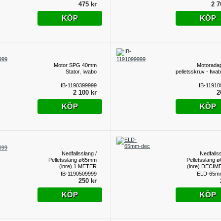
475 kr
2 7
KÖP
KÖP
Motor SPG 40mm
Motoradapt
Stator, Iwabo
pelletsskruv - Iwab
IB-1190399999
IB-11910
2 100 kr
2
KÖP
KÖP
Nedfallsslang /
Nedfallss
Pelletsslang ø65mm
Pelletsslang
(inre) 1 METER
(inre) DECIM
IB-1190509999
ELD-65m
250 kr
KÖP
KÖP