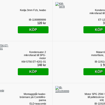
Kedja 3mm Fzb, Iwabo
Kondens
mikrofarad til
IB-1190889999
ET-12
120 kr
3
KÖP
KÖP
Kondensator 2
Matarr
mikrofarad till SPG-
motorfäste,
motor
KM-5756 ET-4201-01
IB-1191
140 kr
1 5
KÖP
KÖP
Montageplåt Iwabo-
Motor SPG 25W /
brännare på Combifire-
till pelletsskru
panna
kW,
ELD-iwacombi
IB-11910