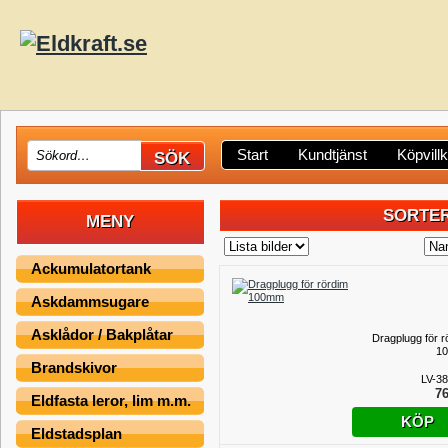
Start
Kundtjänst
Köpvill
SORTER
MENY
Ackumulatortank
Askdammsugare
Asklådor / Bakplåtar
Dragplugg för r
1
Brandskivor
LV-3
76
Eldfasta leror, lim m.m.
KÖP
Eldstadsplan