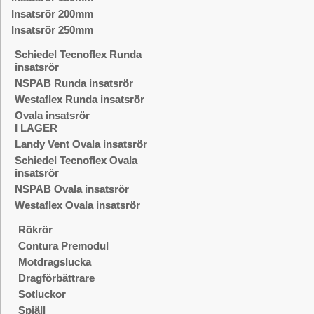
Insatsrör 200mm
Insatsrör 250mm
Schiedel Tecnoflex Runda
insatsrör
NSPAB Runda insatsrör
Westaflex Runda insatsrör
Ovala insatsrör
I LAGER
Landy Vent Ovala insatsrör
Schiedel Tecnoflex Ovala
insatsrör
NSPAB Ovala insatsrör
Westaflex Ovala insatsrör
Rökrör
Contura Premodul
Motdragslucka
Dragförbättrare
Sotluckor
Spjäll