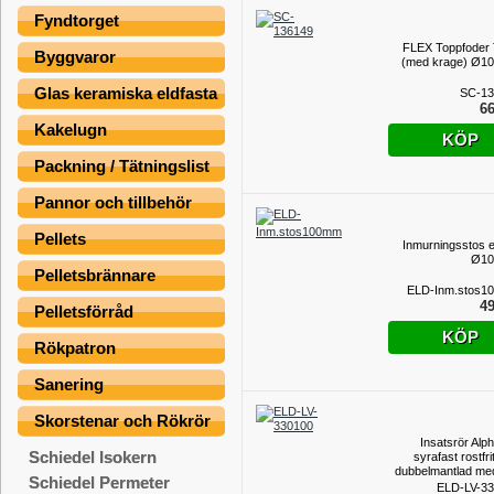
Fyndtorget
FLEX Toppfoder
Byggvaror
(med krage) Ø1
Glas keramiska eldfasta
SC-13
66
Kakelugn
KÖP
Packning / Tätningslist
Pannor och tillbehör
Pellets
Inmurningsstos e
Ø1
Pelletsbrännare
ELD-Inm.stos1
49
Pelletsförråd
KÖP
Rökpatron
Sanering
Skorstenar och Rökrör
Insatsrör Alp
Schiedel Isokern
syrafast rostfrit
dubbelmantlad med
Schiedel Permeter
insida inv.
ELD-LV-3