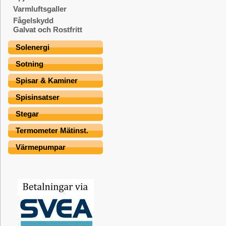
Varmluftsgaller
Fågelskydd
Galvat och Rostfritt
Solenergi
Sotning
Spisar & Kaminer
Spisinsatser
Stegar
Termometer Mätinst.
Värmepumpar