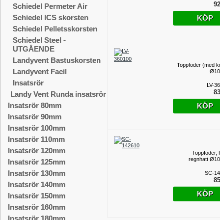
utv.108mm Pri
92
Schiedel Permeter Air
Schiedel ICS skorsten
KÖP
Schiedel Pelletsskorsten
Schiedel Steel -
UTGÅENDE
Landyvent Bastuskorsten
Toppfoder (med k
Landyvent Facil
Ø1
Insatsrör
LV-3
83
Landy Vent Runda insatsrör
Insatsrör 80mm
KÖP
Insatsrör 90mm
Insatsrör 100mm
Insatsrör 110mm
Insatsrör 120mm
Toppfoder,
regnhatt Ø
Insatsrör 125mm
Insatsrör 130mm
SC-14
85
Insatsrör 140mm
KÖP
Insatsrör 150mm
Insatsrör 160mm
Insatsrör 180mm