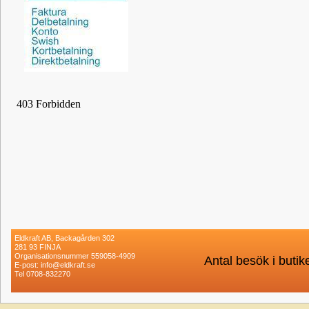
Eldkraft AB, Backagården 302
281 93 FINJA
Organisationsnummer 559058-4909
Antal besök i buti
E-post: info@eldkraft.se
Tel 0708-832270