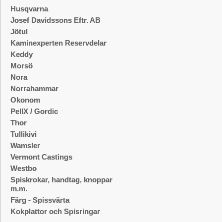
Husqvarna
Josef Davidssons Eftr. AB
Jötul
Kaminexperten Reservdelar
Keddy
Morsö
Nora
Norrahammar
Okonom
PellX / Gordic
Thor
Tullikivi
Wamsler
Vermont Castings
Westbo
Spiskrokar, handtag, knoppar
m.m.
Färg - Spissvärta
Kokplattor och Spisringar