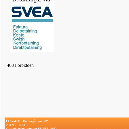
Eldkraft AB, Backagården 302
281 93 FINJA
Organisationsnummer 559058-4909