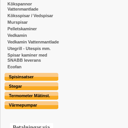
Kökspannor
Vattenmantlade
Köksspisar / Vedspisar
Murspisar
Pelletskaminer
Vedkamin
Vedkamin Vattenmantlade
Utegrill - Utespis mm.
Spisar kaminer med
SNABB leverans
Ecofan
Spisinsatser
Stegar
Termometer Mätinst.
Värmepumpar