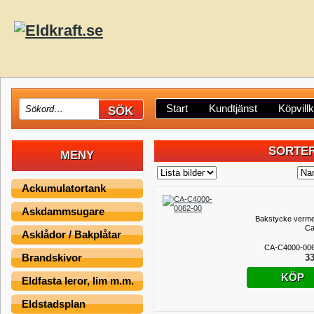
Start
Kundtjänst
Köpvill
SORTER
MENY
Ackumulatortank
Askdammsugare
Bakstycke vermec
Ca
Asklådor / Bakplåtar
CA-C4000-00
Brandskivor
33
KÖP
Eldfasta leror, lim m.m.
Eldstadsplan