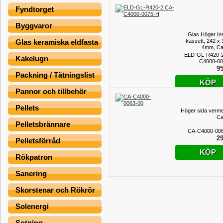
Fyndtorget
Byggvaror
Glas Höger Ins
kassett, 242 x 
Glas keramiska eldfasta
4mm, Ca
ELD-GL-R420-2
Kakelugn
C4000-00
95
Packning / Tätningslist
KÖP
Pannor och tillbehör
Pellets
Höger sida vermec
Ca
Pelletsbrännare
CA-C4000-00
29
Pelletsförråd
KÖP
Rökpatron
Sanering
Skorstenar och Rökrör
Solenergi
Sotning