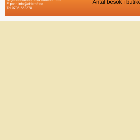
Antal besök i buti
E-post: info@eldkraft.se
Tel 0708-832270