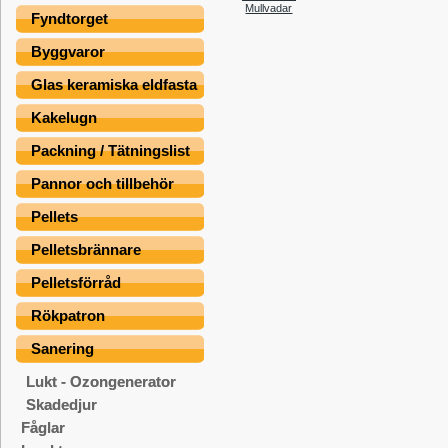
Mullvadar
Fyndtorget
Byggvaror
Glas keramiska eldfasta
Kakelugn
Packning / Tätningslist
Pannor och tillbehör
Pellets
Pelletsbrännare
Pelletsförråd
Rökpatron
Sanering
Lukt - Ozongenerator
Skadedjur
Fåglar