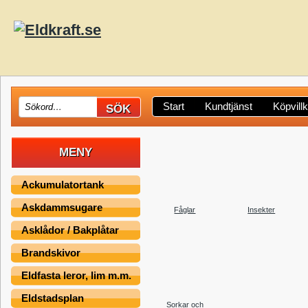
Start
Kundtjänst
Köpvill
MENY
Ackumulatortank
Askdammsugare
Fåglar
Insekter
Asklådor / Bakplåtar
Brandskivor
Eldfasta leror, lim m.m.
Eldstadsplan
Sorkar och