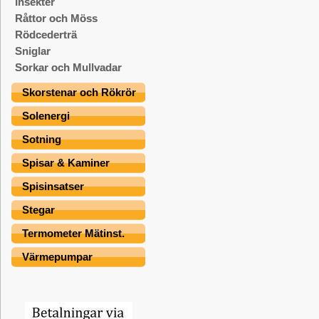
Insekter
Råttor och Möss
Rödcederträ
Sniglar
Sorkar och Mullvadar
Skorstenar och Rökrör
Solenergi
Sotning
Spisar & Kaminer
Spisinsatser
Stegar
Termometer Mätinst.
Värmepumpar