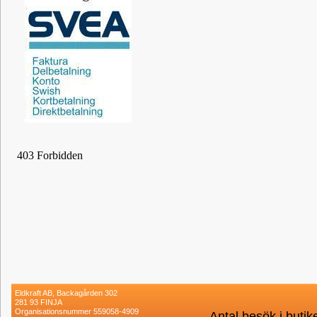
Eldkraft AB, Backagården 302
281 93 FINJA
Organisationsnummer 559058-4909
Antal besök i buti