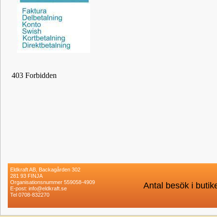
Eldkraft AB, Backagården 302
281 93 FINJA
Organisationsnummer 559058-4909
Antal besök i buti
E-post: info@eldkraft.se
Tel 0708-832270