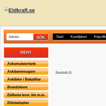
Start
Kundtjänst
Köpvill
MENY
Ackumulatortank
Askdammsugare
Bruzaholm 30
Asklådor / Bakplåtar
Brandskivor
Eldfasta leror, lim m.m.
Eldstadsplan