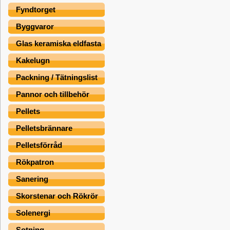
Fyndtorget
Byggvaror
Glas keramiska eldfasta
Kakelugn
Packning / Tätningslist
Pannor och tillbehör
Pellets
Pelletsbrännare
Pelletsförråd
Rökpatron
Sanering
Skorstenar och Rökrör
Solenergi
Sotning