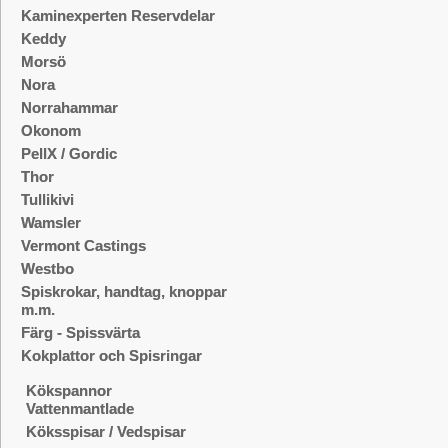
Kaminexperten Reservdelar
Keddy
Morsö
Nora
Norrahammar
Okonom
PellX / Gordic
Thor
Tullikivi
Wamsler
Vermont Castings
Westbo
Spiskrokar, handtag, knoppar
m.m.
Färg - Spissvärta
Kokplattor och Spisringar
Kökspannor
Vattenmantlade
Köksspisar / Vedspisar