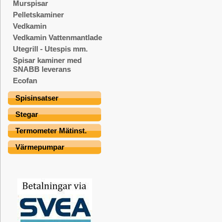
Murspisar
Pelletskaminer
Vedkamin
Vedkamin Vattenmantlade
Utegrill - Utespis mm.
Spisar kaminer med
SNABB leverans
Ecofan
Spisinsatser
Stegar
Termometer Mätinst.
Värmepumpar