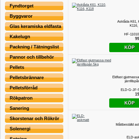
Fyndtorget
Byggvaror
Asklåda K61, 
K116,
Glas keramiska eldfasta
HF-11010
Kakelugn
99
Packning / Tätningslist
KÖP
Pannor och tillbehör
Pellets
Pelletsbrännare
Eldfast gjutmass
järnfilsp
Pelletsförråd
ELD-G-JF-
19
Rökpatron
KÖP
Sanering
Skorstenar och Rökrör
Måttbeställd as
Solenergi
ELD-as
Sotning