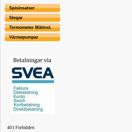
Spisinsatser
Stegar
Termometer Mätinst.
Värmepumpar