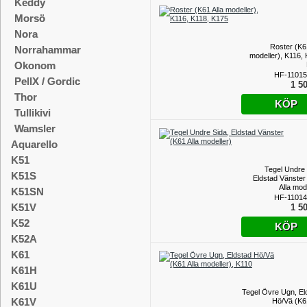
Keddy
Morsö
Nora
Roster (K61
Norrahammar
modeller), K116, 
Okonom
HF-11015
PellX / Gordic
1 50
Thor
KÖP
Tullikivi
Wamsler
Aquarello
K51
Tegel Undre 
K51S
Eldstad Vänster
Alla mod
K51SN
HF-11014
K51V
1 50
K52
KÖP
K52A
K61
K61H
K61U
Tegel Övre Ugn, El
K61V
Hö/Vä (K61