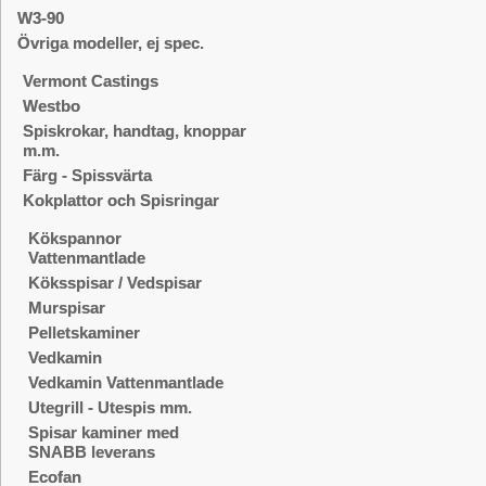
W3-90
Övriga modeller, ej spec.
Vermont Castings
Westbo
Spiskrokar, handtag, knoppar
m.m.
Färg - Spissvärta
Kokplattor och Spisringar
Kökspannor
Vattenmantlade
Köksspisar / Vedspisar
Murspisar
Pelletskaminer
Vedkamin
Vedkamin Vattenmantlade
Utegrill - Utespis mm.
Spisar kaminer med
SNABB leverans
Ecofan