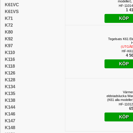
modeller),
K61VC
HF-11014
1 41
K61VS
KÖP
K71
K72
K80
K92
Tegelsats K61 El
H
K97
(UTGÅ
PROD
HF-K61
K110
4 50
K116
KÖP
K118
K126
K128
K134
Värme
K135
eldstadslucka Wa
K138
(K61 alla modeller
HF-11012
K144
65
K146
KÖP
K147
K148