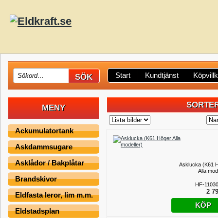
Start
Kundtjänst
Köpvill
SORTER
MENY
Ackumulatortank
Askdammsugare
Asklådor / Bakplåtar
Asklucka (K61 
Alla mod
Brandskivor
HF-1103
2 79
Eldfasta leror, lim m.m.
KÖP
Eldstadsplan