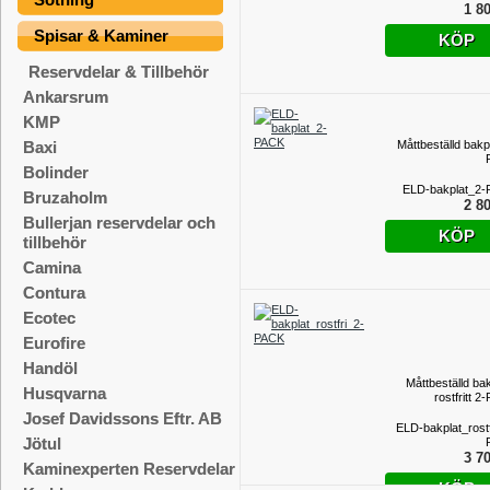
1 80
Spisar & Kaminer
KÖP
Reservdelar & Tillbehör
Ankarsrum
KMP
Måttbeställd bakp
Baxi
Bolinder
ELD-bakplat_2
Bruzaholm
2 80
Bullerjan reservdelar och
KÖP
tillbehör
Camina
Contura
Ecotec
Eurofire
Handöl
Måttbeställd bak
Husqvarna
rostfritt 
Josef Davidssons Eftr. AB
ELD-bakplat_rostf
Jötul
3 70
Kaminexperten Reservdelar
KÖP