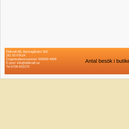
Eldkraft AB, Backagården 302
281 93 FINJA
Organisationsnummer 559058-4909
Antal besök i buti
E-post: info@eldkraft.se
Tel 0708-832270