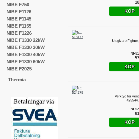
18
NIBE F750
KÖP
NIBE F1126
NIBE F1145
NIBE F1155
NIBE F1226
NIBE F1330 22kW
Utegivare Fighter,
NIBE F1330 30kW
NI-5
NIBE F1330 40kW
57
NIBE F1330 60kW
KÖP
NIBE F2025
Thermia
Verktyg för vent
425544,
NI-5
81
KÖP