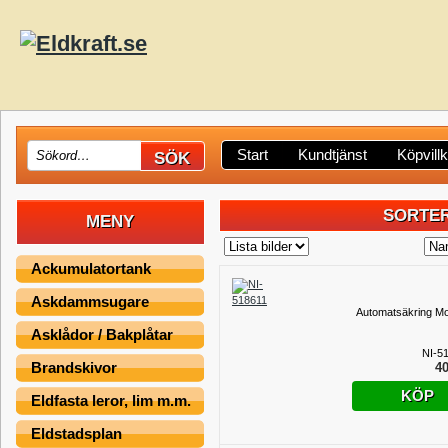
Start
Kundtjänst
Köpvill
SORTER
MENY
Ackumulatortank
Askdammsugare
Automatsäkring Moe
Asklådor / Bakplåtar
NI-5
Brandskivor
40
KÖP
Eldfasta leror, lim m.m.
Eldstadsplan