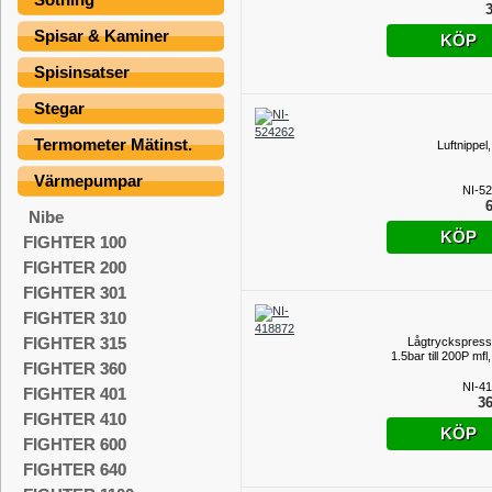
3
Spisar & Kaminer
KÖP
Spisinsatser
Stegar
Termometer Mätinst.
Luftnippel
Värmepumpar
NI-5
6
Nibe
KÖP
FIGHTER 100
FIGHTER 200
FIGHTER 301
FIGHTER 310
FIGHTER 315
Lågtryckspress
1.5bar till 200P mfl
FIGHTER 360
NI-4
FIGHTER 401
36
FIGHTER 410
KÖP
FIGHTER 600
FIGHTER 640