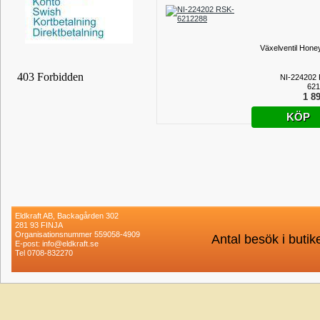
Växelventil Honey
NI-224202
621
1 89
KÖP
Eldkraft AB, Backagården 302
281 93 FINJA
Organisationsnummer 559058-4909
Antal besök i buti
E-post: info@eldkraft.se
Tel 0708-832270