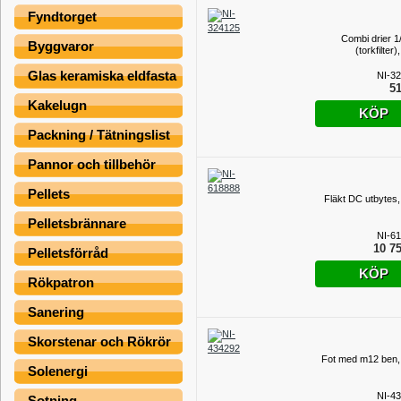
Fyndtorget
Combi drier 1
Byggvaror
(torkfilter)
Glas keramiska eldfasta
NI-3
51
Kakelugn
KÖP
Packning / Tätningslist
Pannor och tillbehör
Pellets
Fläkt DC utbytes,
Pelletsbrännare
NI-6
10 75
Pelletsförråd
KÖP
Rökpatron
Sanering
Skorstenar och Rökrör
Fot med m12 ben,
Solenergi
NI-4
Sotning