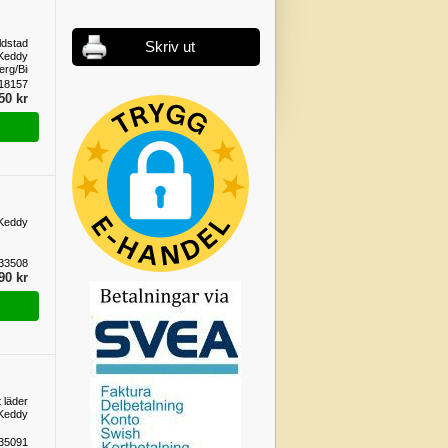
ldstad
Skriv ut
Keddy
erg/Birkaugnen
18157
50 kr
 Keddy
33508
90 kr
 läder
Keddy
35091