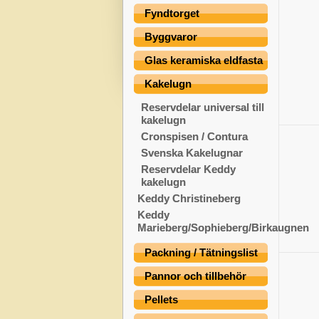
Fyndtorget
Byggvaror
Glas keramiska eldfasta
Kakelugn
Reservdelar universal till
kakelugn
Cronspisen / Contura
Svenska Kakelugnar
Reservdelar Keddy
kakelugn
Keddy Christineberg
Keddy
Marieberg/Sophieberg/Birkaugnen
Packning / Tätningslist
Pannor och tillbehör
Pellets