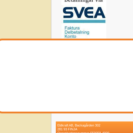
Eldkraft AB, Backagården 302
281 93 FINJA