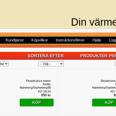
Din värme
Kundtjänst
Köpvillkor
Instruktionsfilmer
Hjälp
Logg
SORTERA EFTER
PRODUKTER PER
Elstadsskiva botten
Elstadsskiv
Keddy
Marieberg/Sophieberg/Birkaugnen
Marieberg/Sophieb
KD-18134
KD-
850 kr
8
KÖP
KÖP