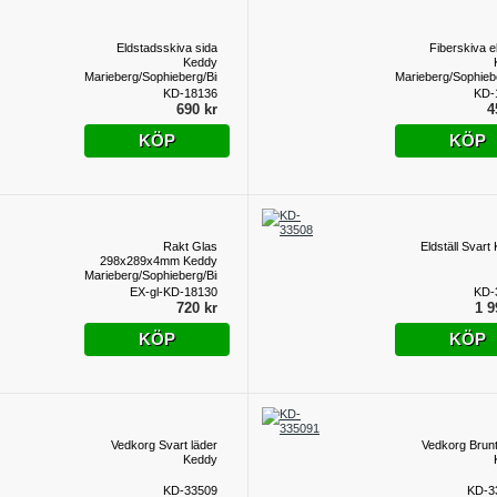
Eldstadsskiva sida
Fiberskiva e
Keddy
Marieberg/Sophieberg/Birkaugnen
Marieberg/Sophieb
KD-18136
KD-
690 kr
4
KÖP
KÖP
Rakt Glas
Eldställ Svart
298x289x4mm Keddy
Marieberg/Sophieberg/Birkaugnen
EX-gl-KD-18130
KD-
720 kr
1 9
KÖP
KÖP
Vedkorg Svart läder
Vedkorg Brunt
Keddy
KD-33509
KD-3