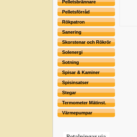
Pelletsbrännare
Pelletsförråd
Rökpatron
Sanering
Skorstenar och Rökrör
Solenergi
Sotning
Spisar & Kaminer
Spisinsatser
Stegar
Termometer Mätinst.
Värmepumpar