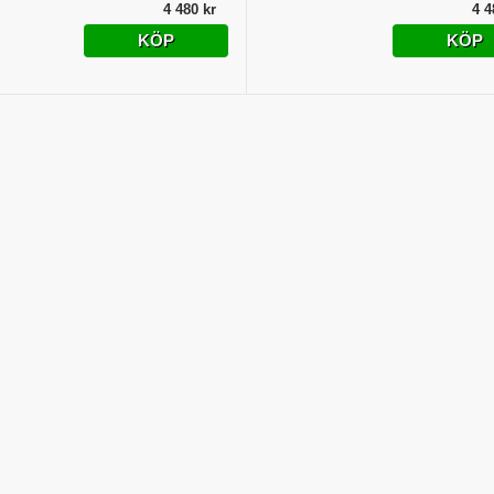
4 480 kr
4 4
KÖP
KÖP