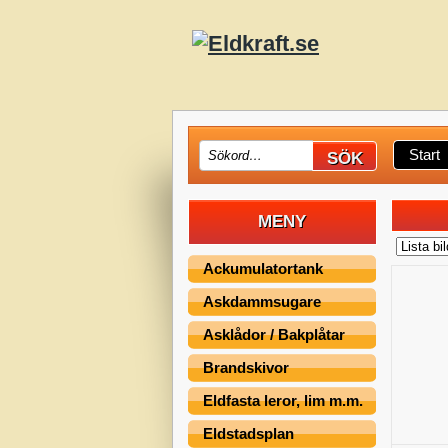
Start
MENY
Ackumulatortank
Askdammsugare
Asklådor / Bakplåtar
Brandskivor
Eldfasta leror, lim m.m.
Eldstadsplan