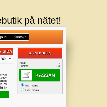
butik på nätet!
a in
Kontakt
 SIDA
KUNDVAGN
DIN
Antal:
0
Summa:
0 kr
KUNDVAGN
KASSAN
a rygg
Keddy
erg/Birkaugnen
18135
Inkl. moms
50 kr
Exkl. moms