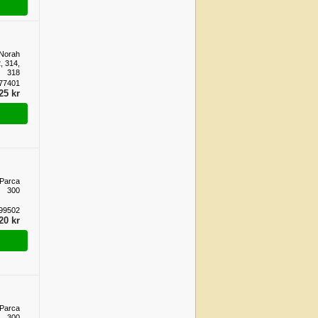
 Norah
, 314,
318
77401
25 kr
 Parca
300
99502
20 kr
 Parca
300