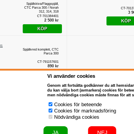
Spjällskiva/Flaggspjäll,
CTC Parca 300 / Norah
CT-7013
312, 314, 318
3 9
CT-701384401
2 500 kr
KÖP
KÖP
Spjällvred komplett, CTC
Parca 300
CT-791157601
890 kr
KÖP
Vi använder cookies
Genom att fortsätta godkänner du att hemsida
du kan välja bort (avmarkera) cookies för bet
men nödvändiga cookies måste finnas för att 
Cookies för beteende
Cookies för marknadsföring
Nödvändiga cookies
JA
NEJ