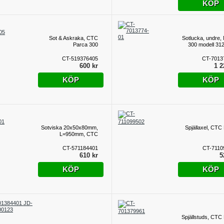
KÖP
Sot & Askraka, CTC
Sotlucka, undre,
Parca 300
300 modell 312
CT-519376405
CT-7013
600 kr
1 2
KÖP
KÖP
Sotviska 20x50x80mm,
Spjällaxel, CTC
L=950mm, CTC
CT-571184401
CT-7110
610 kr
5
KÖP
KÖP
Spjällstuds, CTC