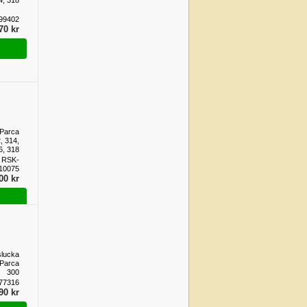
4, 318
99402
70 kr
Parca
, 314,
6, 318
ENDE
 RSK-
UKT)
10075
00 kr
slucka
 Parca
300
77316
90 kr