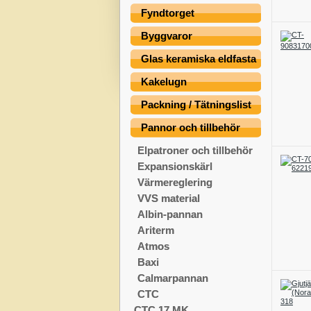
Fyndtorget
Byggvaror
Glas keramiska eldfasta
Kakelugn
Packning / Tätningslist
Pannor och tillbehör
Elpatroner och tillbehör
Expansionskärl
Värmereglering
VVS material
Albin-pannan
Ariterm
Atmos
Baxi
Calmarpannan
CTC
CTC 17 MK