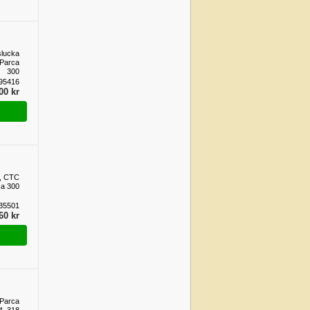
slucka
 Parca
300
95416
00 kr
p, CTC
ca 300
35501
60 kr
 Parca