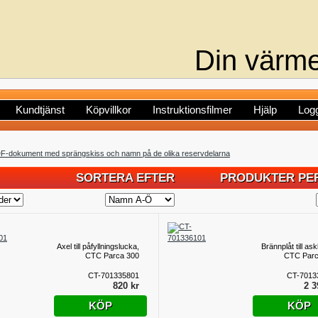
Din värme
Kundtjänst
Köpvillkor
Instruktionsfilmer
Hjälp
Logg
DF-dokument med sprängskiss och namn på de olika reservdelarna
SORTERA EFTER
PRODUKTER PER
Axel till påfyllningslucka,
Brännplåt till as
CTC Parca 300
CTC Parc
CT-701335801
CT-7013
820 kr
2 3
KÖP
KÖP