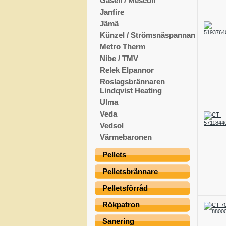
Gasell / Mescoli
Janfire
Jämä
Künzel / Strömsnäspannan
Metro Therm
Nibe / TMV
Relek Elpannor
Roslagsbrännaren
Lindqvist Heating
Ulma
Veda
Vedsol
Värmebaronen
Pellets
Pelletsbrännare
Pelletsförråd
Rökpatron
Sanering