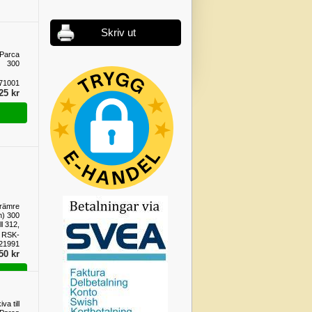
Skriv ut
 Parca
300
71001
25 kr
Främre
h) 300
l 312,
4, 318
 RSK-
21991
50 kr
va till