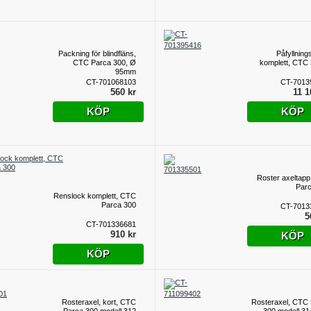
Packning för blindfläns,
Påfyllning
CTC Parca 300, Ø
komplett, CTC
95mm
CT-701068103
CT-7013
560 kr
11 1
KÖP
KÖP
Roster axeltap
Par
Renslock komplett, CTC
Parca 300
CT-7013
5
CT-701336681
910 kr
KÖP
KÖP
Rosteraxel, kort, CTC
Rosteraxel, CTC