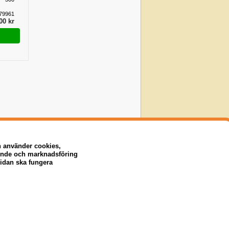
79961
00 kr
n använder cookies,
eende och marknadsföring
sidan ska fungera