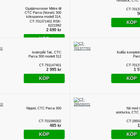
renslock, CTC
Gjutjärnsroster Mittre till
CT-7013
CTC Parca (Norah) 300
5
kökspanna modell 314,
318
CT-701371401 RSK-
KÖP
6221992
2 690 kr
KÖP
Isolerplåt Tak, CTC
Kullås komplet
Parca 300 modell 312
Par
CT-791147401
CT-7013
2 995 kr
1 5
KÖP
KÖP
Nippel, CTC Parca 300
Nit med sl
asklucka, CTC
CT-701095002
CT-2850
485 kr
1
KÖP
KÖP