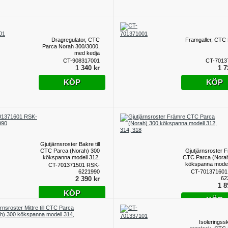
Dragregulator, CTC
Framgaller, CTC
Parca Norah 300/3000,
med kedja
CT-908317001
CT-7013
1 340 kr
1 7
KÖP
KÖP
Gjutjärnsroster Bakre till
CTC Parca (Norah) 300
Gjutjärnsroster 
kökspanna modell 312,
CTC Parca (Nora
314, 318
kökspanna model
CT-701371501 RSK-
31
6221990
CT-701371601
2 390 kr
62
1 8
KÖP
KÖP
Isoleringsski