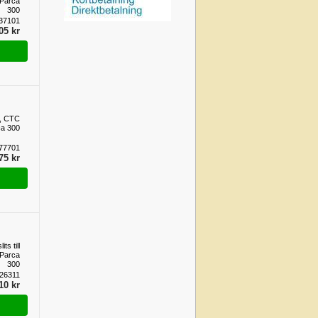
 Parca
300
37101
05 kr
t, CTC
ca 300
77701
75 kr
its till
 Parca
300
26311
10 kr