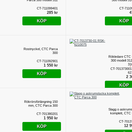
Parca 300 modell 312
300 modell 31
CT-711099401
CT-7110
285 kr
4
KÖP
KÖP
Rostnyckel, CTC Parca
300
Rökledare CTC 
300 modell 312
CT-711092901
31
1 550 kr
(UTGÅ
CT-701373001
PROD
62
KÖP
2 3
KÖP
Rökrörsförlängning 150
mm, CTC Parca 300
Slagg o askrum
komplett, CTC
CT-701380201
1 950 kr
CT-7013
12 9
KÖP