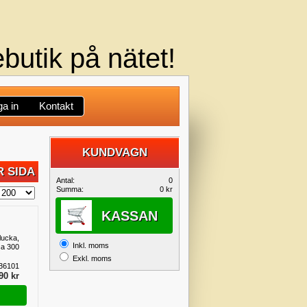
butik på nätet!
a in
Kontakt
KUNDVAGN
 SIDA
DIN
Antal:
0
Summa:
0 kr
KUNDVAGN
KASSAN
klucka,
Inkl. moms
a 300
Exkl. moms
36101
90 kr