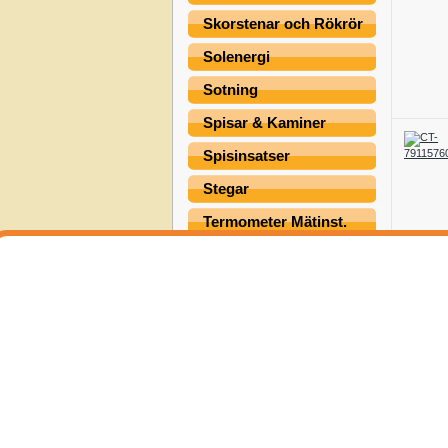
Skorstenar och Rökrör
Solenergi
Sotning
Spisar & Kaminer
Spisinsatser
Stegar
Termometer Mätinst.
Värmepumpar