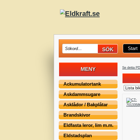
Start
Se detta P
MENY
Ackumulatortank
Askdammsugare
Asklådor / Bakplåtar
Brandskivor
Eldfasta leror, lim m.m.
Eldstadsplan