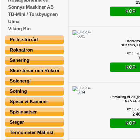
29
Sonnys Maskiner AB
KÖP
TB-Mini / Torsbyugnen
Ulma
Viking Bio
Pelletsförråd
Oljebrons
slusshus, E
Rökpatron
ET-1-14
7
Sanering
KÖP
Skorstenar och Rökrör
Solenergi
Sotning
Primärring BL20 (p
Spisar & Kaminer
A3 & A4 
ET-1-14
Spisinsatser
2 40
Stegar
KÖP
Termometer Mätinst.