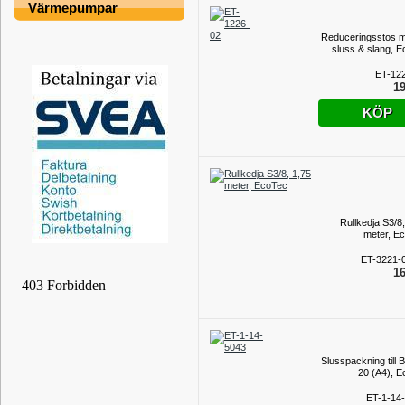
Värmepumpar
Reduceringsstos m
sluss & slang, E
ET-12
19
KÖP
Rullkedja S3/8,
meter, E
ET-3221-
16
Slusspackning till B
20 (A4), E
ET-1-14