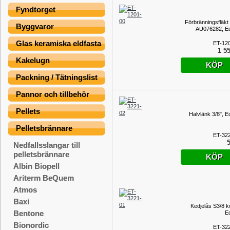
Fyndtorget
Förbränningsfläkt 
Byggvaror
AU076282, E
Glas keramiska eldfasta
ET-12
1 55
Kakelugn
KÖP
Packning / Tätningslist
Pannor och tillbehör
Pellets
Halvlänk 3/8", E
Pelletsbrännare
ET-32
5
Nedfallsslangar till
pelletsbrännare
KÖP
Albin Biopell
Ariterm BeQuem
Atmos
Baxi
Kedjelås S3/8 k
Bentone
E
Bionordic
ET-32