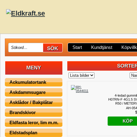
Start
Kundtjänst
Köpvill
SORTER
MENY
Ackumulatortank
Askdammsugare
4-ledad gummi
H07RN-F 4G1.5 S
Asklådor / Bakplåtar
R50 / METER
AH-054
Brandskivor
9
KÖP
Eldfasta leror, lim m.m.
Eldstadsplan