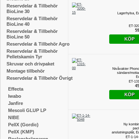
Reservdelar & Tillbehör
BioLine 30
Lagerhylsa, E
Reservdelar & Tillbehör
BioLine 40
ET-32
59
Reservdelar & Tillbehör
BioLine 50
KÖP
Reservdelar & Tillbehör Agro
Reservdelar & Tillbehör
Pelletskamin Tyr
Skruvar och drivpaket
Nivåvakter Phon
Montage tillbehör
sändare/motta
E
Reservdelar & Tillbehör Övrigt
ET-13
45
Effecta
KÖP
Iwabo
Janfire
Mescoli GLUP LP
NIBE
PellX (Gordic)
Ny kombi
pac
PellX (KMP)
anslutningsplåt, E
ET-1-14
Roslagsbrännaren