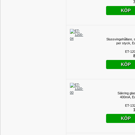
7
KÖP
Slussvingehållare, 
per styck, E
ET-12
8
KÖP
Säkring glas
400mA, E
ET-13
1
KÖP