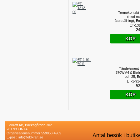
Termokontakt
(med ma
återställning), 
ET-13
24
KÖP
Tändelement
370W A4 & Bioli
och 25, E
ET-1-91
52
KÖP
Eldkraft AB, Backagården 302
281 93 FINJA
Organisationsnummer 559058-4909
Antal besök i buti
E-post: info@eldkraft.se