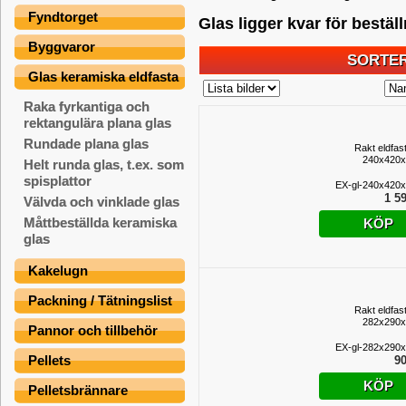
Fyndtorget
Glas ligger kvar för bestäl
Byggvaror
SORTER
Glas keramiska eldfasta
Raka fyrkantiga och
rektangulära plana glas
Rundade plana glas
Rakt eldfas
240x420
Helt runda glas, t.ex. som
spisplattor
EX-gl-240x420
1 59
Välvda och vinklade glas
Måttbeställda keramiska
KÖP
glas
Kakelugn
Packning / Tätningslist
Rakt eldfas
282x290
Pannor och tillbehör
EX-gl-282x290
Pellets
90
KÖP
Pelletsbrännare