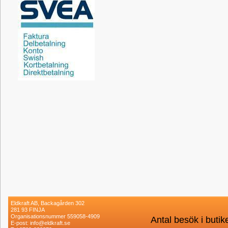
Eldkraft AB, Backagården 302
281 93 FINJA
Organisationsnummer 559058-4909
Antal besök i buti
E-post: info@eldkraft.se