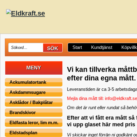
Start
Kundtjänst
Köpvill
MENY
Vi kan tillverka mått
efter dina egna mått.
Ackumulatortank
Leveranstiden är ca 3-5 arbetsdag
Askdammsugare
Mejla dina mått till: info@eldkraft.s
Asklådor / Bakplåtar
Om det är runt eller rundat så behöv
Brandskivor
Efter att vi fått era mått s
Eldfasta leror, lim m.m.
vi upp glaset här med pris 
Eldstadsplan
Vi skickar inget förrän ni godkänt o