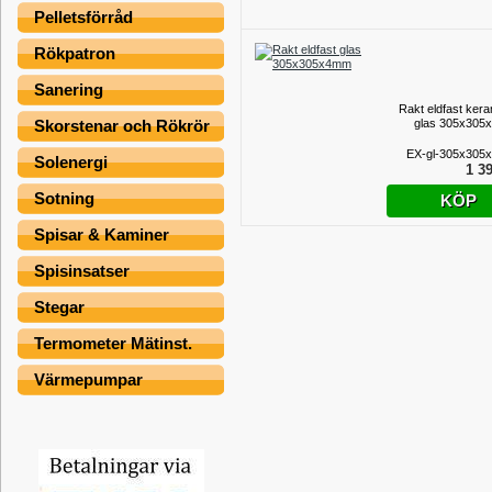
Pelletsförråd
Rökpatron
Sanering
Rakt eldfast kera
glas 305x30
Skorstenar och Rökrör
EX-gl-305x305
Solenergi
1 39
Sotning
KÖP
Spisar & Kaminer
Spisinsatser
Stegar
Termometer Mätinst.
Värmepumpar