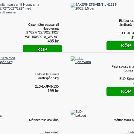
Eldfast le
Cisternjärn passar till
järnfilspå
Husqvarna
27/227/727/3027/1927
ELD-L-JF-4
med eldstaden till
WS-10030010_WS-AG
1
vänster
485 kr
KÖP
KÖP
Fast spissvärt
(ugnss
Eldfast lera med
järnfilspån 5kg
ELD-Spis
ELD-L-JF-5-130
199 kr
KÖP
Måttbeställd asklåda
Måttbeställd b
ELD-askmatt
ELD-b