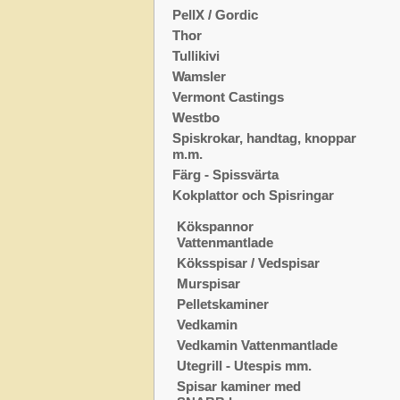
PellX / Gordic
Thor
Tullikivi
Wamsler
Vermont Castings
Westbo
Spiskrokar, handtag, knoppar
m.m.
Färg - Spissvärta
Kokplattor och Spisringar
Kökspannor
Vattenmantlade
Köksspisar / Vedspisar
Murspisar
Pelletskaminer
Vedkamin
Vedkamin Vattenmantlade
Utegrill - Utespis mm.
Spisar kaminer med