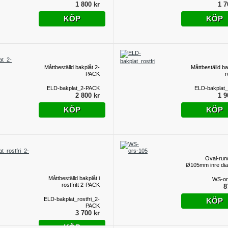
1 800 kr
1 7
KÖP
KÖP
Måttbeställd bakplåt 2-
Måttbeställd ba
PACK
r
ELD-bakplat_2-PACK
ELD-bakplat_r
2 800 kr
1 9
KÖP
KÖP
Oval-run
Ø105mm inre di
Måttbeställd bakplåt i
WS-or
rostfritt 2-PACK
8
ELD-bakplat_rostfri_2-
KÖP
PACK
3 700 kr
KÖP