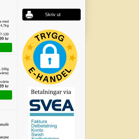
Skriv ut
ra med
n 4,7kg
7-130
99 kr
a 100g
värta)
svärta
89 kr
akplåt
akplat