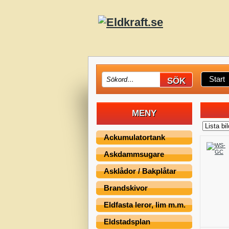
Start
MENY
Ackumulatortank
Askdammsugare
Asklådor / Bakplåtar
Brandskivor
Eldfasta leror, lim m.m.
Eldstadsplan