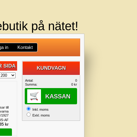
butik på nätet!
a in
Kontakt
 SIDA
KUNDVAGN
DIN
Antal:
0
Summa:
0 kr
KUNDVAGN
KASSAN
ar till
Inkl. moms
varna
7/1927
Exkl. moms
en till
WS-AF
änster
85 kr