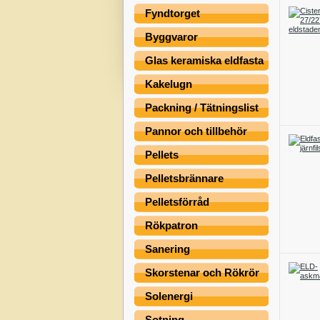
Fyndtorget
Byggvaror
Glas keramiska eldfasta
Kakelugn
Packning / Tätningslist
Pannor och tillbehör
Pellets
Pelletsbrännare
Pelletsförråd
Rökpatron
Sanering
Skorstenar och Rökrör
Solenergi
Sotning