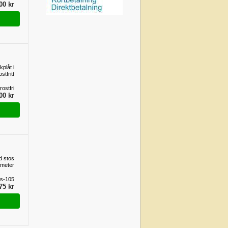
00 kr
kplåt i
ostfritt
ostfri
00 kr
d stos
ameter
s-105
75 kr