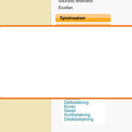
SNABB leverans
Ecofan
Spisinsatser
Stegar
Termometer Mätinst.
Värmepumpar