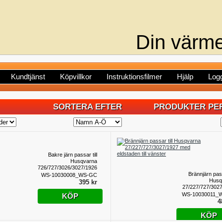
Din värme
Kundtjänst
Köpvillkor
Instruktionsfilmer
Hjälp
Logg
SORTERA EFTER
PRODUKTER PER
Bakre järn passar till
Husqvarna
726/727/3026/3027/1926/1927
med eldstaden till
Brännjärn pass
WS-10030008_WS-GC
vänster
Husq
395 kr
27/227/727/302
med eldstad
WS-10030011_
KÖP
v
4
KÖP