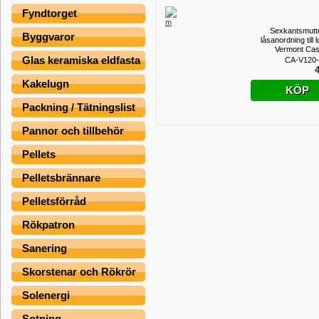
Fyndtorget
Sexkantsmutte
Byggvaror
låsanordning till 
Vermont Cas
Glas keramiska eldfasta
CA-V120-
4
Kakelugn
KÖP
Packning / Tätningslist
Pannor och tillbehör
Pellets
Pelletsbrännare
Pelletsförråd
Rökpatron
Sanering
Skorstenar och Rökrör
Solenergi
Sotning