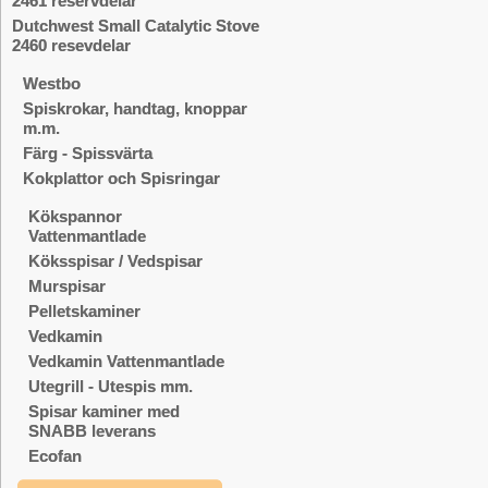
2461 reservdelar
Dutchwest Small Catalytic Stove
2460 resevdelar
Westbo
Spiskrokar, handtag, knoppar
m.m.
Färg - Spissvärta
Kokplattor och Spisringar
Kökspannor
Vattenmantlade
Köksspisar / Vedspisar
Murspisar
Pelletskaminer
Vedkamin
Vedkamin Vattenmantlade
Utegrill - Utespis mm.
Spisar kaminer med
SNABB leverans
Ecofan