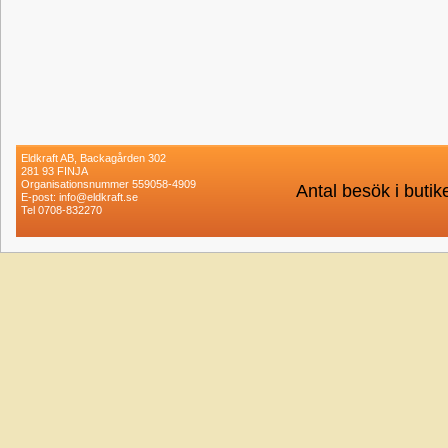
Eldkraft AB, Backagården 302
281 93 FINJA
Organisationsnummer 559058-4909
Antal besök i buti
E-post: info@eldkraft.se
Tel 0708-832270