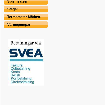
Spisinsatser
Stegar
Termometer Mätinst.
Värmepumpar