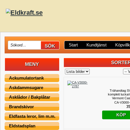
Start
Kundtjänst
Köpvill
SORTER
MENY
Ackumulatortank
Askdammsugare
Trähandtag 
komplett lucka/s
Asklådor / Bakplåtar
Vermont Cas
CA-V3000-
Brandskivor
35
KÖP
Eldfasta leror, lim m.m.
Eldstadsplan