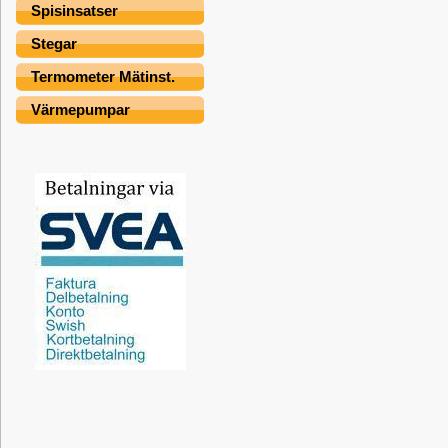
Spisinsatser
Stegar
Termometer Mätinst.
Värmepumpar