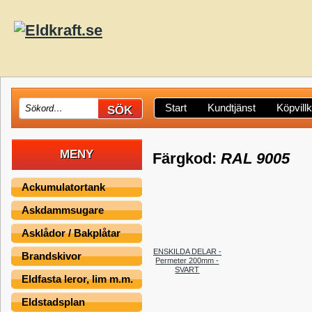
Start
Kundtjänst
Köpvill
MENY
Färgkod:
RAL 9005
Ackumulatortank
Askdammsugare
Asklådor / Bakplåtar
ENSKILDA DELAR -
Brandskivor
Permeter 200mm -
SVART
Eldfasta leror, lim m.m.
Eldstadsplan