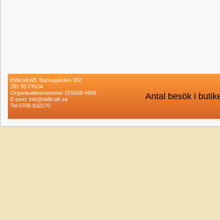
Eldkraft AB, Backagården 302
281 93 FINJA
Organisationsnummer 559058-4909
Antal besök i buti
E-post: info@eldkraft.se
Tel 0708-832270