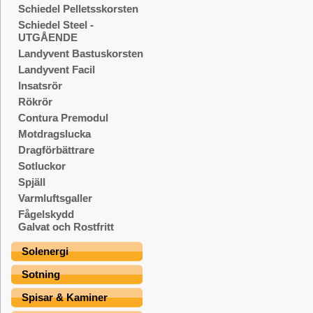
Schiedel Pelletsskorsten
Schiedel Steel -
UTGÅENDE
Landyvent Bastuskorsten
Landyvent Facil
Insatsrör
Rökrör
Contura Premodul
Motdragslucka
Dragförbättrare
Sotluckor
Spjäll
Varmluftsgaller
Fågelskydd
Galvat och Rostfritt
Solenergi
Sotning
Spisar & Kaminer