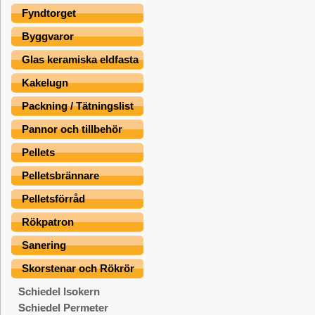
Fyndtorget
Byggvaror
Glas keramiska eldfasta
Kakelugn
Packning / Tätningslist
Pannor och tillbehör
Pellets
Pelletsbrännare
Pelletsförråd
Rökpatron
Sanering
Skorstenar och Rökrör
Schiedel Isokern
Schiedel Permeter