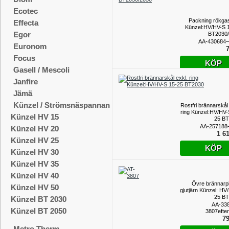
Ecotec
Packning rökga
Effecta
Künzel:HV/HV-S 
Egor
BT2030
AA-430684–
Euronom
7
Focus
KÖP
Gasell / Mescoli
Janfire
Jämä
Künzel / Strömsnäspannan
Rostfri brännarskål
ring Künzel:HV/HV-
Künzel HV 15
25 B
AA-257188
Künzel HV 20
1 61
Künzel HV 25
KÖP
Künzel HV 30
Künzel HV 35
Künzel HV 40
Övre brännarpla
Künzel HV 50
gjutjärn Künzel: HV
25 B
Künzel BT 2030
AA-33
Künzel BT 2050
3807efte
79
Metro Therm