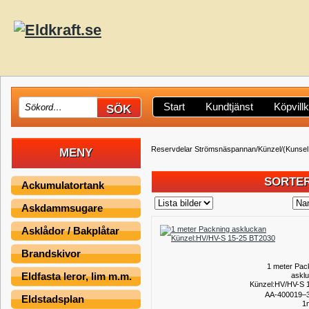
Start
Kundtjänst
Köpvill
Reservdelar Strömsnäspannan/Künzel/(Kunsel
MENY
SORTER
Ackumulatortank
Askdammsugare
Asklådor / Bakplåtar
Brandskivor
1 meter Pac
Eldfasta leror, lim m.m.
askl
Künzel:HV/HV-S 
BT
AA-400019–
Eldstadsplan
1