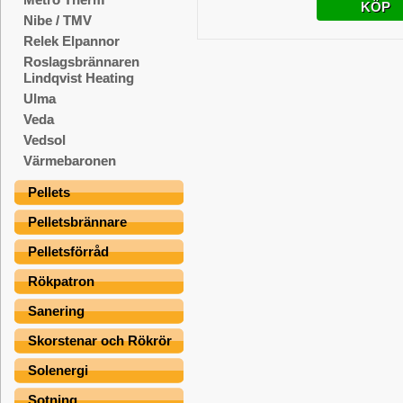
KÖP
Nibe / TMV
Relek Elpannor
Roslagsbrännaren
Lindqvist Heating
Ulma
Veda
Vedsol
Värmebaronen
Pellets
Pelletsbrännare
Pelletsförråd
Rökpatron
Sanering
Skorstenar och Rökrör
Solenergi
Sotning