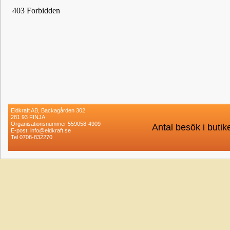
Eldkraft AB, Backagården 302
281 93 FINJA
Organisationsnummer 559058-4909
Antal besök i buti
E-post: info@eldkraft.se
Tel 0708-832270