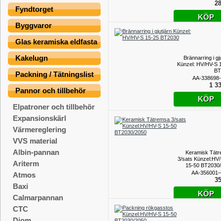
28
Fyndtorget
KÖP
Byggvaror
Glas keramiska eldfasta
Kakelugn
Brännarring i gj
Künzel: HV/HV-S 
BT
Packning / Tätningslist
AA-338698
1 33
Pannor och tillbehör
KÖP
Elpatroner och tillbehör
Expansionskärl
Värmereglering
VVS material
Albin-pannan
Keramisk Tät
3/sats Künzel:HV
Ariterm
15-50 BT2030
AA-356001–
Atmos
35
Baxi
KÖP
Calmarpannan
CTC
Diom