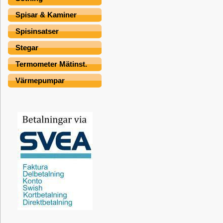
Spisar & Kaminer
Spisinsatser
Stegar
Termometer Mätinst.
Värmepumpar