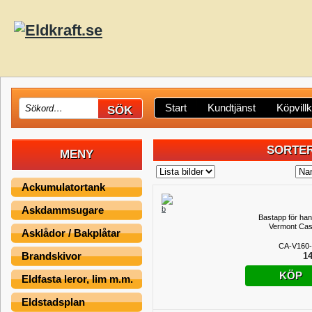
Start
Kundtjänst
Köpvill
SORTER
MENY
Ackumulatortank
Askdammsugare
Bastapp för han
Vermont Cas
Asklådor / Bakplåtar
CA-V160-
Brandskivor
14
KÖP
Eldfasta leror, lim m.m.
Eldstadsplan