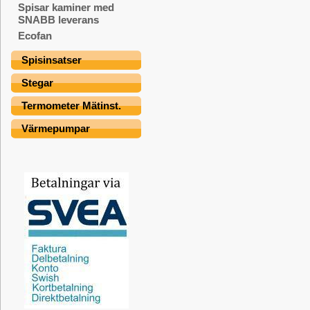
Spisar kaminer med
SNABB leverans
Ecofan
Spisinsatser
Stegar
Termometer Mätinst.
Värmepumpar