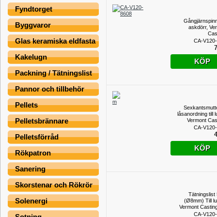
Fyndtorget
Gångjärnspinn
Byggvaror
askdörr, Ve
Cas
Glas keramiska eldfasta
CA-V120-
7
Kakelugn
KÖP
Packning / Tätningslist
Pannor och tillbehör
Pellets
Sexkantsmutte
låsanordning till 
Pelletsbrännare
Vermont Cas
CA-V120-
4
Pelletsförråd
KÖP
Rökpatron
Sanering
Skorstenar och Rökrör
Tätningslist
Solenergi
(Ø8mm) Till lu
Vermont Casting
M
CA-V120-
Sotning