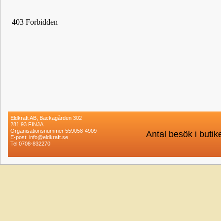
Eldkraft AB, Backagården 302
281 93 FINJA
Organisationsnummer 559058-4909
Antal besök i buti
E-post: info@eldkraft.se
Tel 0708-832270