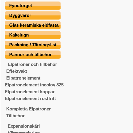
Fyndtorget
Byggvaror
Glas keramiska eldfasta
Kakelugn
Packning / Tätningslist
Pannor och tillbehör
Elpatroner och tillbehör
Effektvakt
Elpatronelement
Elpatronelement incoloy 825
Elpatronelement koppar
Elpatronelement rostfritt
Kompletta Elpatroner
Tillbehör
Expansionskärl
Värmereglering