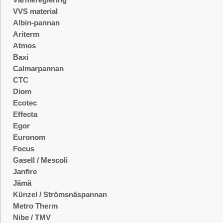
VVS material
Albin-pannan
Ariterm
Atmos
Baxi
Calmarpannan
CTC
Diom
Ecotec
Effecta
Egor
Euronom
Focus
Gasell / Mescoli
Janfire
Jämä
Künzel / Strömsnäspannan
Metro Therm
Nibe / TMV