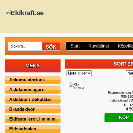
Start
Kundtjänst
Köpvill
SORTER
MENY
Ackumulatortank
Askdammsugare
Elpatronelement P
R50,18
Asklådor / Bakplåtar
Instickslängd 3
RL-12
Brandskivor
4 50
KÖP
Eldfasta leror, lim m.m.
Eldstadsplan