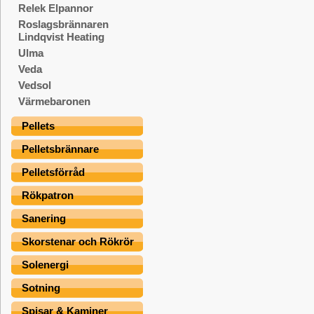
Relek Elpannor
Roslagsbrännaren
Lindqvist Heating
Ulma
Veda
Vedsol
Värmebaronen
Pellets
Pelletsbrännare
Pelletsförråd
Rökpatron
Sanering
Skorstenar och Rökrör
Solenergi
Sotning
Spisar & Kaminer