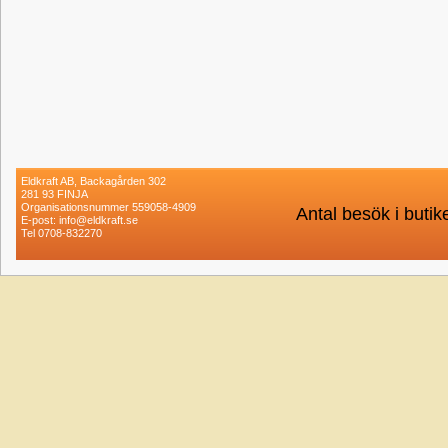
Eldkraft AB, Backagården 302
281 93 FINJA
Organisationsnummer 559058-4909
Antal besök i buti
E-post: info@eldkraft.se
Tel 0708-832270