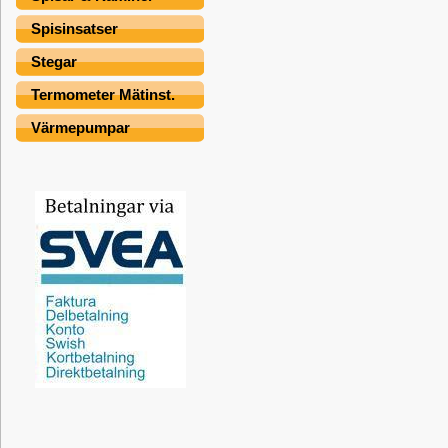
Spisinsatser
Stegar
Termometer Mätinst.
Värmepumpar