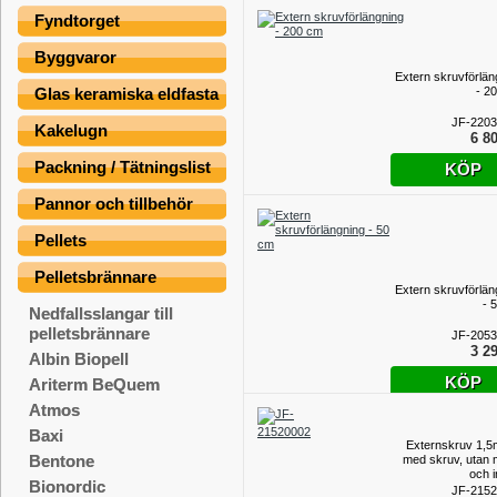
Fyndtorget
Byggvaror
Extern skruvförlän
- 2
Glas keramiska eldfasta
JF-220
Kakelugn
6 80
Packning / Tätningslist
KÖP
Pannor och tillbehör
Pellets
Pelletsbrännare
Extern skruvförlän
- 
Nedfallsslangar till
pelletsbrännare
JF-205
3 29
Albin Biopell
KÖP
Ariterm BeQuem
Atmos
Baxi
Externskruv 1,5
Bentone
med skruv, utan 
och i
Bionordic
JF-215