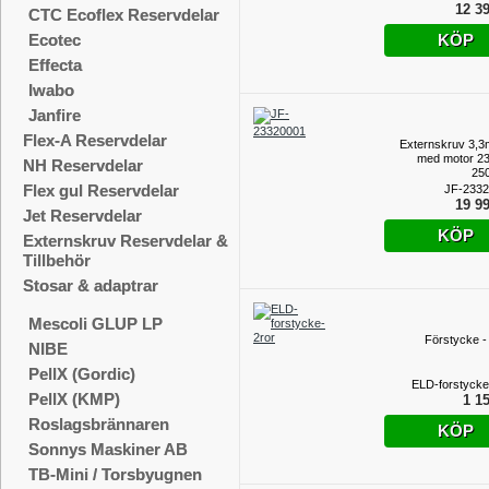
12 39
CTC Ecoflex Reservdelar
KÖP
Ecotec
Effecta
Iwabo
Janfire
Flex-A Reservdelar
Externskruv 3,3
med motor 23
NH Reservdelar
25
Flex gul Reservdelar
JF-233
19 99
Jet Reservdelar
KÖP
Externskruv Reservdelar &
Tillbehör
Stosar & adaptrar
Mescoli GLUP LP
Förstycke - 
NIBE
PellX (Gordic)
ELD-forstycke
PellX (KMP)
1 15
Roslagsbrännaren
KÖP
Sonnys Maskiner AB
TB-Mini / Torsbyugnen