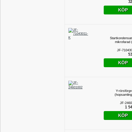
32
KÖP
Startkondensat
mikrofarad (
JF-71043
53
KÖP
Y-rörsförgr
(hopsamling
JF-246
1 54
KÖP