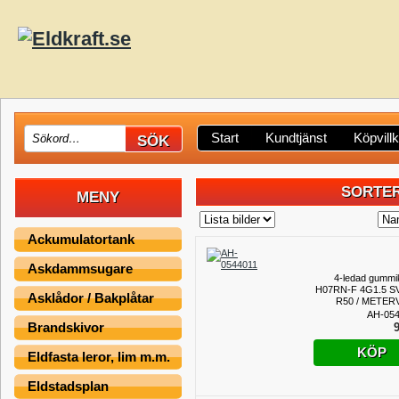
Start
Kundtjänst
Köpvill
SORTER
MENY
Ackumulatortank
Askdammsugare
4-ledad gummi
H07RN-F 4G1.5 S
Asklådor / Bakplåtar
R50 / METER
AH-054
Brandskivor
9
KÖP
Eldfasta leror, lim m.m.
Eldstadsplan