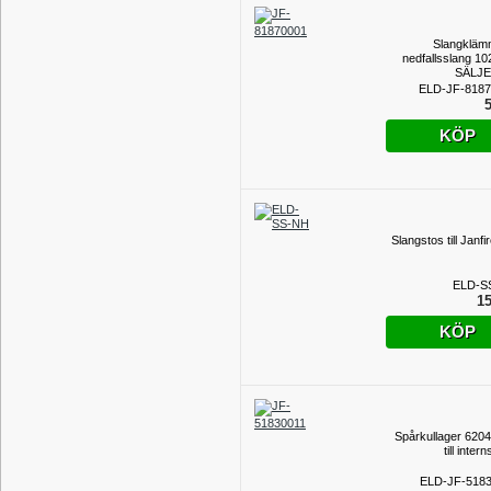
Slangklämma
nedfallsslang 1
SÄLJE
ELD-JF-8187
5
KÖP
Slangstos till Janf
ELD-S
15
KÖP
Spårkullager 620
till inter
ELD-JF-518