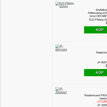
Nedfallss
Pelletsslang ø
(inre) DECIM
ELD-PSlang-1
3
KÖP
Plattkil 
JF-800
2
KÖP
Rotationsaxel FRS4
matar
(UTGÅ
PROD
JF-200