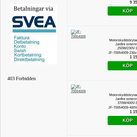
9 35
KÖP
Motorskyddsbrytar
Janfire extern
250W/230V-
JF-70054009-230v
1 15
KÖP
Motorskyddsbrytar
Janfire extern
370W/400V-
JF-70054009-400V
1 15
KÖP