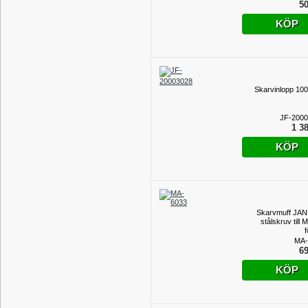
50
KÖP
Skarvinlopp 100
JF-200
1 38
KÖP
Skarvmuff JA
stålskruv till
f
MA-
69
KÖP