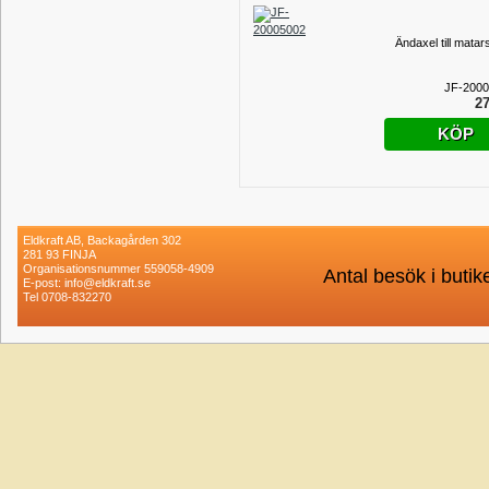
Ändaxel till mata
JF-200
27
KÖP
Eldkraft AB, Backagården 302
281 93 FINJA
Organisationsnummer 559058-4909
Antal besök i buti
E-post: info@eldkraft.se
Tel 0708-832270