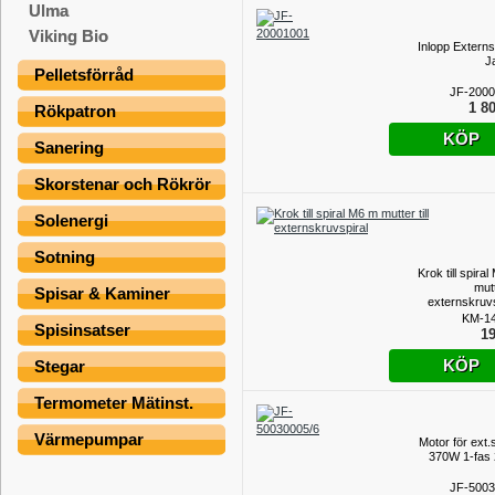
Ulma
Viking Bio
Inlopp Externs
J
Pelletsförråd
JF-200
1 80
Rökpatron
KÖP
Sanering
Skorstenar och Rökrör
Solenergi
Sotning
Krok till spira
mutt
Spisar & Kaminer
externskruvs
KM-14
Spisinsatser
19
KÖP
Stegar
Termometer Mätinst.
Värmepumpar
Motor för ext.
370W 1-fas
JF-500