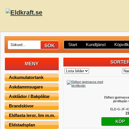
Start
Kundtjänst
Köpvill
SORTER
MENY
Ackumulatortank
Askdammsugare
Asklådor / Bakplåtar
Eldfast gjutmass
järnfilspån
Brandskivor
ELD-G-JF-4
19
Eldfasta leror, lim m.m.
KÖP
Eldstadsplan