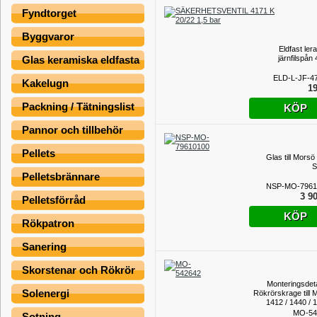
Fyndtorget
Byggvaror
Eldfast ler
järnfilspån
Glas keramiska eldfasta
ELD-L-JF-4
Kakelugn
19
Packning / Tätningslist
KÖP
Pannor och tillbehör
Pellets
Glas till Morsö
S
Pelletsbrännare
NSP-MO-7961
3 90
Pelletsförråd
KÖP
Rökpatron
Sanering
Skorstenar och Rökrör
Monteringsdeta
Solenergi
Rökrörskrage till 
1412 / 1440 / 1
1450 / 1452 / 
MO-54
Sotning