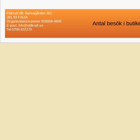
Eldkraft AB, Backagården 302
281 93 FINJA
Organisationsnummer 559058-4909
Antal besök i buti
E-post: info@eldkraft.se
Tel 0708-832270