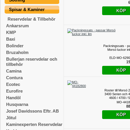
6
Spisar & Kaminer
KÖP
Reservdelar & Tillbehör
Ankarsrum
KMP
Baxi
Bolinder
Packningssats - p
Morsö luckor ink
Bruzaholm
ELD-MO-6290
Bullerjan reservdelar och
19
tillbehör
KÖP
Camina
Contura
Ecotec
Roster till Morsö 
Eurofire
3400 Serien och 4
Handöl
4600 / 4700 / 5
6000 /
MO-4418
Husqvarna
88
Josef Davidssons Eftr. AB
KÖP
Jötul
Kaminexperten Reservdelar