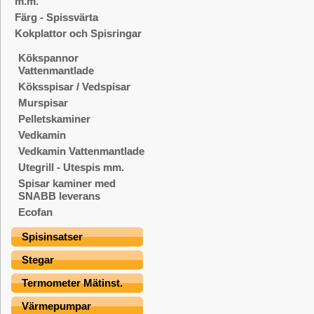
m.m.
Färg - Spissvärta
Kokplattor och Spisringar
Kökspannor
Vattenmantlade
Köksspisar / Vedspisar
Murspisar
Pelletskaminer
Vedkamin
Vedkamin Vattenmantlade
Utegrill - Utespis mm.
Spisar kaminer med
SNABB leverans
Ecofan
Spisinsatser
Stegar
Termometer Mätinst.
Värmepumpar