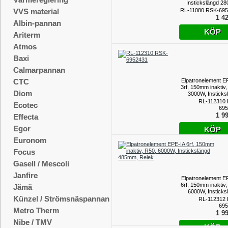
Instickslängd 2
RL-11080 RSK-69
VVS material
1 42
Albin-pannan
KÖP
Ariterm
Atmos
Baxi
Calmarpannan
Elpatronelement E
CTC
3rf, 150mm inaktiv,
Diom
3000W, Insticks
375mm, 
RL-112310
Ecotec
695
1 99
Effecta
Egor
KÖP
Euronom
Focus
Gasell / Mescoli
Janfire
Elpatronelement E
6rf, 150mm inaktiv,
Jämä
6000W, Insticks
Künzel / Strömsnäspannan
485mm, 
RL-112312
695
Metro Therm
1 99
Nibe / TMV
KÖP