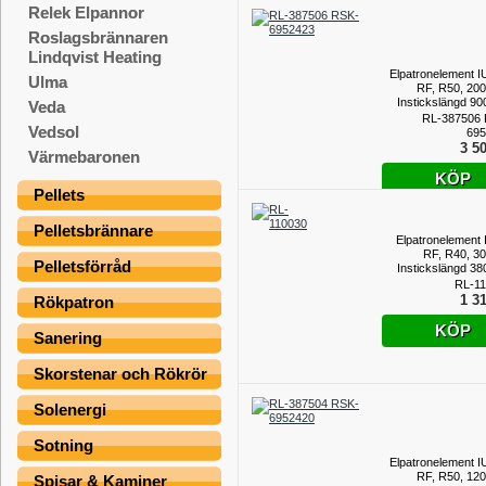
Relek Elpannor
Roslagsbrännaren
Lindqvist Heating
Elpatronelement I
Ulma
RF, R50, 20
Instickslängd 9
Veda
RL-387506
Vedsol
695
3 50
Värmebaronen
KÖP
Pellets
Pelletsbrännare
Elpatronelement 
RF, R40, 3
Pelletsförråd
Instickslängd 3
RL-1
1 31
Rökpatron
KÖP
Sanering
Skorstenar och Rökrör
Solenergi
Sotning
Elpatronelement I
RF, R50, 12
Spisar & Kaminer