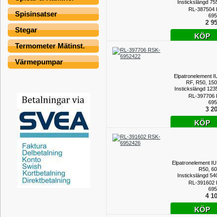
Instickslängd 7
RL-387504
Spisinsatser
695
2 95
Stegar
KÖP
Termometer Mätinst.
Värmepumpar
Elpatronelement I
RF, R50, 15
Instickslängd 12
RL-397706
695
3 20
KÖP
Elpatronelement IU
R50, 6
Instickslängd 5
RL-391602
695
4 10
KÖP