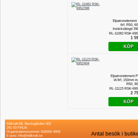
Elpatronelement
6rf, R50, 6
Instickslängd 3
RL-11082 RSK-69
1 59
KÖP
Elpatronelement 
IA 9rf, 150mm in
R50, 9
Instickslängd 5
RL-11123 RSK-69
2 75
KÖP
Eldkraft AB, Backagården 302
281 93 FINJA
Organisationsnummer 559058-4909
Antal besök i buti
E-post: info@eldkraft.se