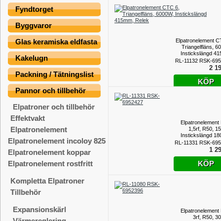
Fyndtorget
Byggvaror
Elpatronelement C
Glas keramiska eldfasta
Triangelfläns, 6
Instickslängd 4
Kakelugn
RL-11132 RSK-69
2 19
Packning / Tätningslist
KÖP
Pannor och tillbehör
Elpatroner och tillbehör
Effektvakt
Elpatronelement
Elpatronelement
1,5rf, R50, 1
Instickslängd 1
Elpatronelement incoloy 825
RL-11331 RSK-69
1 29
Elpatronelement koppar
KÖP
Elpatronelement rostfritt
Kompletta Elpatroner
Tillbehör
Expansionskärl
Elpatronelement
3rf, R50, 3
Värmereglering