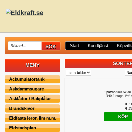
Start
Kundtjänst
Köpvill
SORTER
MENY
Ackumulatortank
Askdammsugare
Elpatron 9000W 30
R40 2-stegs 1½" ro
Asklådor / Bakplåtar
RL-1
Brandskivor
4 39
KÖP
Eldfasta leror, lim m.m.
Eldstadsplan