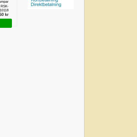
umpar
 RSK-
10118
60 kr