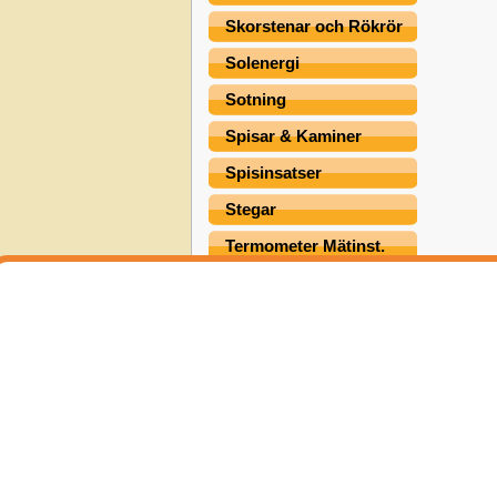
Skorstenar och Rökrör
Solenergi
Sotning
Spisar & Kaminer
Spisinsatser
Stegar
Termometer Mätinst.
Värmepumpar