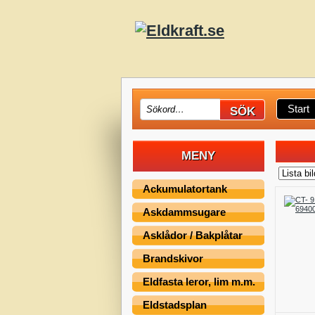
Start
MENY
Ackumulatortank
Askdammsugare
Asklådor / Bakplåtar
Brandskivor
Eldfasta leror, lim m.m.
Eldstadsplan