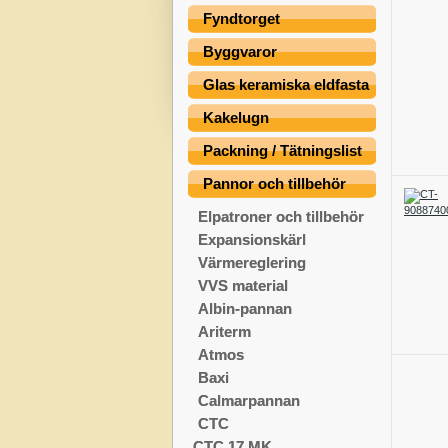
Fyndtorget
Byggvaror
Glas keramiska eldfasta
Kakelugn
Packning / Tätningslist
Pannor och tillbehör
Elpatroner och tillbehör
Expansionskärl
Värmereglering
VVS material
Albin-pannan
Ariterm
Atmos
Baxi
Calmarpannan
CTC
CTC 17 MK