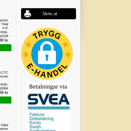
Skriv ut
tecker
 Total
m.fl.
 RSK-
10108
90 kr
ill CTC
tronic
 RSK-
10084
50 kr
d kåpa
annor