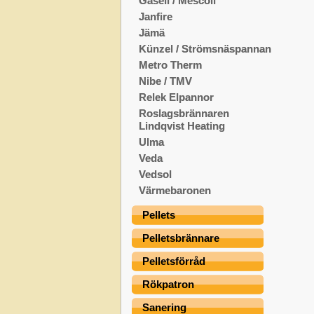
Gasell / Mescoli
Janfire
Jämä
Künzel / Strömsnäspannan
Metro Therm
Nibe / TMV
Relek Elpannor
Roslagsbrännaren
Lindqvist Heating
Ulma
Veda
Vedsol
Värmebaronen
Pellets
Pelletsbrännare
Pelletsförråd
Rökpatron
Sanering