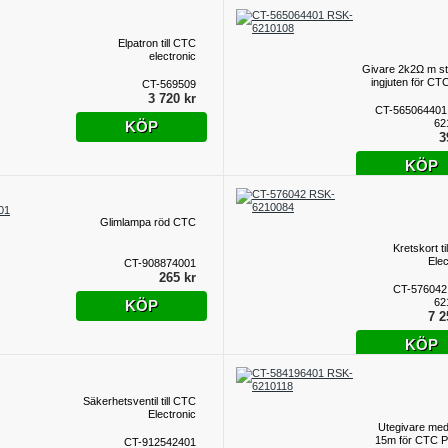
Elpatron till CTC
electronic
Givare 2k2Ω m s
ingjuten för CTC
CT-569509
3 720 kr
CT-565064401
62
KÖP
3
KÖP
Glimlampa röd CTC
Kretskort t
Elec
CT-908874001
265 kr
CT-576042
62
KÖP
7 2
KÖP
Säkerhetsventil till CTC
Electronic
Utegivare me
15m för CTC P
CT-912542401