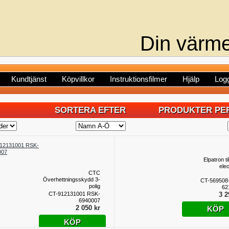
Din värme
Kundtjänst
Köpvillkor
Instruktionsfilmer
Hjälp
Logg
SORTERA EFTER
PRODUKTER PER
Elpatron t
elec
CTC
Överhettningsskydd 3-
CT-569508
polig
62
CT-912131001 RSK-
3 2
6940007
2 050 kr
KÖP
KÖP