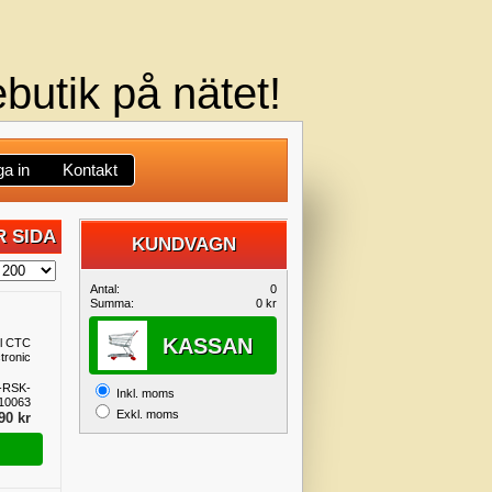
butik på nätet!
a in
Kontakt
 SIDA
KUNDVAGN
DIN
Antal:
0
Summa:
0 kr
KUNDVAGN
KASSAN
ill CTC
tronic
-RSK-
Inkl. moms
10063
Exkl. moms
90 kr