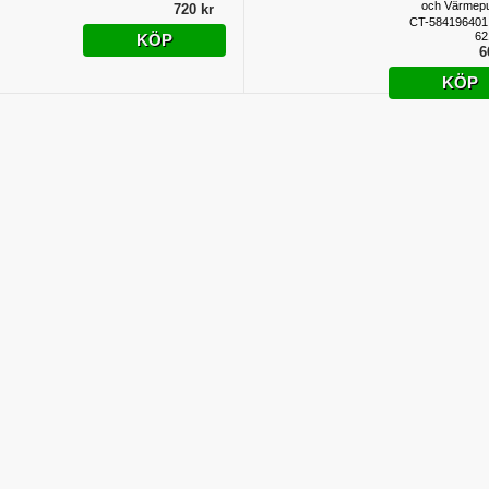
och Värmep
720 kr
CT-584196401
62
KÖP
6
KÖP