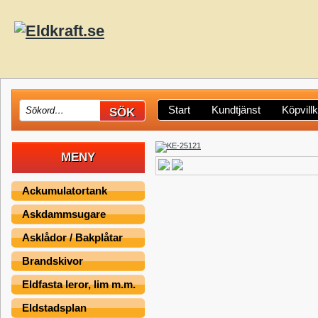
Start
Kundtjänst
Köpvill
MENY
Ackumulatortank
Askdammsugare
Asklådor / Bakplåtar
Brandskivor
Eldfasta leror, lim m.m.
Eldstadsplan