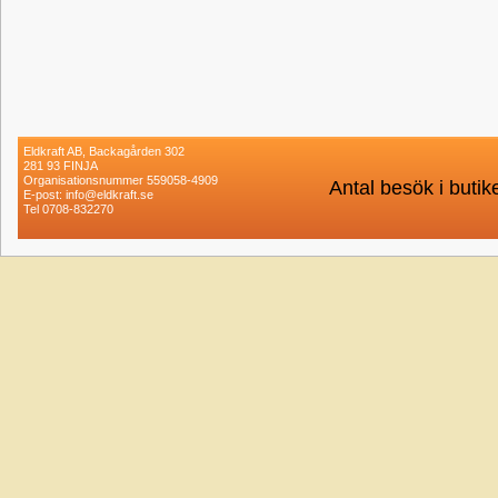
Eldkraft AB, Backagården 302
281 93 FINJA
Organisationsnummer 559058-4909
Antal besök i buti
E-post: info@eldkraft.se
Tel 0708-832270