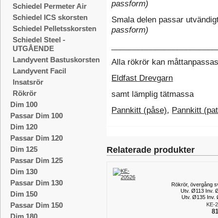
passform)
Schiedel Permeter Air
Schiedel ICS skorsten
Smala delen passar utvändig
Schiedel Pelletsskorsten
passform)
Schiedel Steel -
________________________
UTGÅENDE
Landyvent Bastuskorsten
Alla rökrör kan måttanpassa
Landyvent Facil
Eldfast Drevgarn
Insatsrör
Rökrör
samt lämplig tätmassa
Dim 100
Pannkitt (påse)
,
Pannkitt (pa
Passar Dim 100
Dim 120
Passar Dim 120
Relaterade produkter
Dim 125
Passar Dim 125
Dim 130
Passar Dim 130
Rökrör, övergång sv
Utv. Ø113 Inv. 
Dim 150
Utv. Ø135 Inv.
Passar Dim 150
KE-2
81
Dim 180