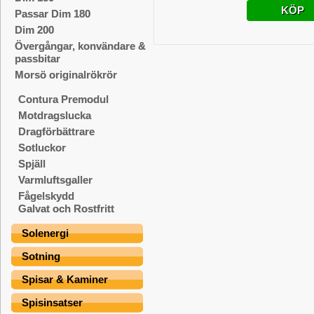
KÖP
Passar Dim 180
Dim 200
Övergångar, konvändare &
passbitar
Morsö originalrökrör
Contura Premodul
Motdragslucka
Dragförbättrare
Sotluckor
Spjäll
Varmluftsgaller
Fågelskydd
Galvat och Rostfritt
Solenergi
Sotning
Spisar & Kaminer
Spisinsatser