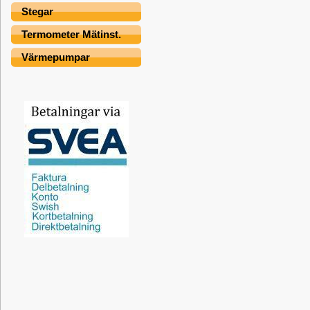
Stegar
Termometer Mätinst.
Värmepumpar