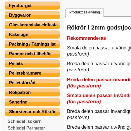
Fyndtorget
Produktbeskrivning
Byggvaror
Glas keramiska eldfasta
Rökrör i 2mm godstjoc
Kakelugn
Rekommenderas
Packning / Tätningslist
Smala delen passar utvändig
passform)
Pannor och tillbehör
Pellets
Breda delen passar utvändig
passform)
Pelletsbrännare
Breda delen passar utvändi
Pelletsförråd
(lös passform)
Rökpatron
Smala delen passar invändi
(lös passform)
Sanering
Breda delen passar invändig
Skorstenar och Rökrör
passform)
Schiedel Isokern
Breda delen passar utvändig
Schiedel Permeter